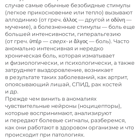
случае самые обычные безобидные стимулы
(легкое прикосновение или тепло) вызывают
аллодинию (от греч. άλλος — другой и οδύνη —
мучение), а болезненные стимулы — боль еще
большей интенсивности, гиперальгезию
(от греч. ὑπέρ —
сверх-
и ἄλγος — боль). Часто
аномально интенсивная и нередко
хроническая боль, которая изматывает
и физиологически, и психологически, а также
затрудняет выздоровление, возникает
в результате таких заболеваний, как артрит,
опоясывающий лишай, СПИД, рак костей
и др.
Прежде чем винить в аномалиях
чувствительные нейроны (ноцицепторы),
которые воспринимают, анализируют
и передают болевые сигналы, разберемся,
как они работают в здоровом организме и что
происходит при патологиях.