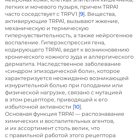
легких и мочевого пузыря, причем TRPA1
часто соседствует с TRPV1 [
9
]. Вещества,
активирующие TRPA1, вызывают жжение,
механическую и термическую
гиперчувствительность, а также нейрогенное
воспаление. Гиперэкспрессия гена,
кодирующего TRPA1, ведет к возникновению
хронического кожного зуда и аллергического
дерматита. Наследственное заболевание
«синдром эпизодической боли», которое
характеризуется неожиданно возникающей
изнурительной болью при голодании или
физической нагрузке, связано с мутацией
в этом рецепторе, приводящей к его
избыточной активности [
10
].
Основная функция TRPA1 — распознавание
химических и воспалительных агентов,
и их ассортимент столь велик, что
с правильной работой этого рецептора