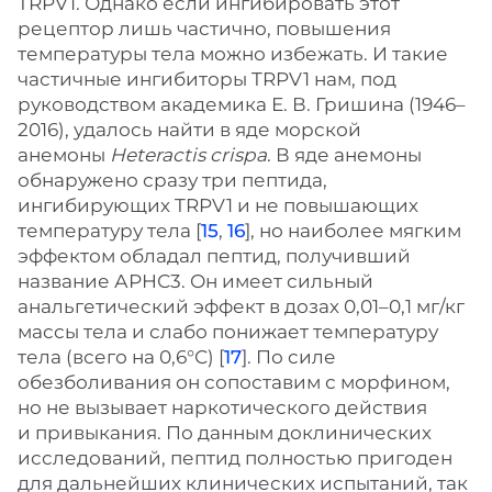
TRPV1. Однако если ингибировать этот
рецептор лишь частично, повышения
температуры тела можно избежать. И такие
частичные ингибиторы TRPV1 нам, под
руководством академика Е. В. Гришина (1946–
2016), удалось найти в яде морской
анемоны
Heteractis crispa
. В яде анемоны
обнаружено сразу три пептида,
ингибирующих TRPV1 и не повышающих
температуру тела [
15
,
16
], но наиболее мягким
эффектом обладал пептид, получивший
название АРНС3. Он имеет сильный
анальгетический эффект в дозах 0,01–0,1 мг/кг
массы тела и слабо понижает температуру
тела (всего на 0,6°С) [
17
]. По силе
обезболивания он сопоставим с морфином,
но не вызывает наркотического действия
и привыкания. По данным доклинических
исследований, пептид полностью пригоден
для дальнейших клинических испытаний, так