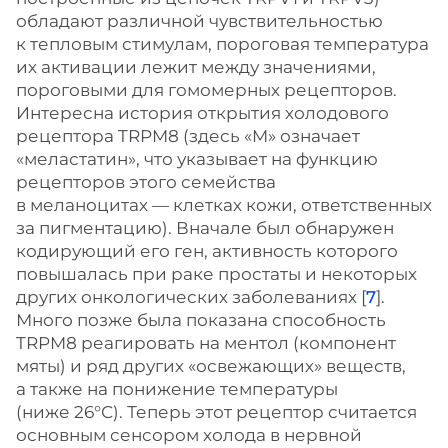
обладают различной чувствительностью
к тепловым стимулам, пороговая температура
их активации лежит между значениями,
пороговыми для гомомерных рецепторов.
Интересна история открытия холодового
рецептора TRPM8 (здесь «M» означает
«меластатин», что указывает на функцию
рецепторов этого семейства
в меланоцитах — клетках кожи, ответственных
за пигментацию). Вначале был обнаружен
кодирующий его ген, активность которого
повышалась при раке простаты и некоторых
других онкологических заболеваниях [
7
].
Много позже была показана способность
TRPM8 реагировать на ментол (компонент
мяты) и ряд других «освежающих» веществ,
а также на понижение температуры
(ниже 26°С). Теперь этот рецептор считается
основным сенсором холода в нервной