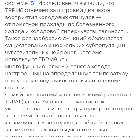
системе [
8
]. Исследования выявили, что
TRPM8 отвечает за широкий диапазон
восприятия холодовых стимулов —
от приятной прохлады до болезненного
холода и холодовой гиперчувствительности.
Такое разнообразие функций объясняется
существованием нескольких субпопуляций
чувствительных нейронов, которые
используют TRPM8 как
многофункциональный сенсор холода,
настроенный на определенную температуру
при участии внутриклеточных сигнальных
систем.
Самый непонятный и очень важный рецептор
TRPA1 (здесь «A» означает «анкирин», что
указывает на наличие в структуре рецепторов
этого семейства большого числа
«анкириновых повторов», особых белковых
элементов) находят в чувствительных
нейронах кожи, клетках эпителия кишечника,