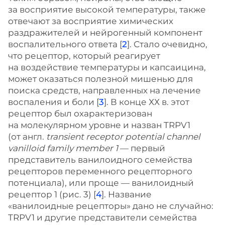
за восприятие высокой температуры, также
отвечают за восприятие химических
раздражителей и нейрогенный компонент
воспалительного ответа [
2
]. Стало очевидно,
что рецептор, который реагирует
на воздействие температуры и капсаицина,
может оказаться полезной мишенью для
поиска средств, направленных на лечение
воспаления и боли [
3
]. В конце ХХ в. этот
рецептор был охарактеризован
на молекулярном уровне и назван TRPV1
(от англ.
transient receptor potential channel
vanilloid family member 1
— первый
представитель ванилоидного семейства
рецепторов переменного рецепторного
потенциала), или проще — ванилоидный
рецептор 1 (рис. 3) [
4
]. Название
«ванилоидные рецепторы» дано не случайно:
TRPV1 и другие представители семейства