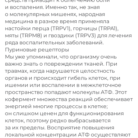
средств приводит к облегчению боли
и воспаления. Именно так, не зная
о молекулярных мишенях, народная
медицина в разное время применяла
настойки перца (TRPV1), горчицы (TRPA1),
мяты (TRPM8) и гвоздики (TRPV3) для лечения
ряда воспалительных заболеваний.
Пуриновые рецепторы
Мы уже упоминали, что организму очень
важно знать о повреждении тканей. При
травмах, когда нарушается целостность
органов и происходит гибель клеток, при
ишемии или воспалении в межклеточное
пространство попадают молекулы АТФ. Этот
кофермент множества реакций обеспечивает
энергией многие процессы в клетке;
он слишком ценен для функционирования
клеток, поэтому редко выбрасывается
за их пределы. Восприятие повышения
локальной концентрации АТФ осуществляют