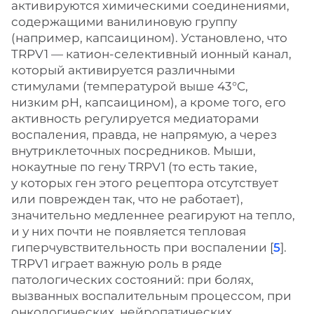
активируются химическими соединениями,
содержащими ванилиновую группу
(например, капсаицином). Установлено, что
TRPV1 — катион-селективный ионный канал,
который активируется различными
стимулами (температурой выше 43°C,
низким рН, капсаицином), а кроме того, его
активность регулируется медиаторами
воспаления, правда, не напрямую, а через
внутриклеточных посредников. Мыши,
нокаутные по гену TRPV1 (то есть такие,
у которых ген этого рецептора отсутствует
или поврежден так, что не работает),
значительно медленнее реагируют на тепло,
и у них почти не появляется тепловая
гиперчувствительность при воспалении [
5
].
TRPV1 играет важную роль в ряде
патологических состояний: при болях,
вызванных воспалительным процессом, при
онкологических, нейропатических