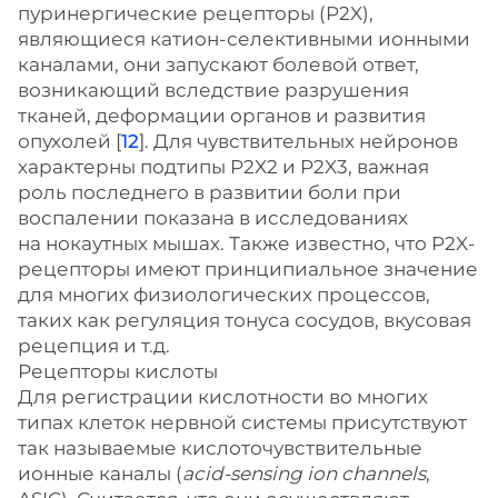
пуринергические рецепторы (P2X),
являющиеся катион-селективными ионными
каналами, они запускают болевой ответ,
возникающий вследствие разрушения
тканей, деформации органов и развития
опухолей [
12
]. Для чувствительных нейронов
характерны подтипы P2X2 и P2X3, важная
роль последнего в развитии боли при
воспалении показана в исследованиях
на нокаутных мышах. Также известно, что P2X-
рецепторы имеют принципиальное значение
для многих физиологических процессов,
таких как регуляция тонуса сосудов, вкусовая
рецепция и т.д.
Рецепторы кислоты
Для регистрации кислотности во многих
типах клеток нервной системы присутствуют
так называемые кислоточувствительные
ионные каналы (
acid-sensing ion channels
,