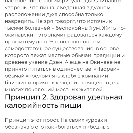
настроение, строгий ритуал еды. Окинавцы
уверены, что пища, съеденная в дурном
расположении духа способна только
навредить. Не зря говорят, что источник
тысячи болезней – беспокойный ум. Жить по-
окинавски – это значит радоваться каждому
прожитому дню. Это полноценное и
самодостаточное существование, в основе
которого лежат местные обычаи, традиции и
древнее учение Дзен. А еще на Окинаве не
принято питаться в одиночестве. «Наораи»
обычай «преломлять хлеб» в компании
близких и приятных людей – священен для
многих поколений местных жителей.
Принцип 2. Здоровая удельная
калорийность пищи
Принцип этот прост. На своих курсах я
обозначаю его как «богатые» и «бедные