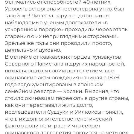
отличались от способностей 40-летних.
Уровень эстрогена и тестостерона у них был
такой же! Лишь за пару лет до кончины
наблюдаемые ученым долгожители «в
ускоренном порядке» проходили через этапы
старения с их неприглядными сторонами.
Зрелые же годы они проводили просто,
деятельно и духовно.
В отличие от кавказских горцев, хунзакутов
Северного Пакистана и других народностей,
похваляющихся своим долголетием, все
окинавские акты рождения начиная с 1879
года задокументированы в японском
семейном реестре — косэки. Выяснив, что
стоило окинавцам переехать в другие страны,
как они переставали жить долго,
исследователи Судзуки и Уилкоксы поняли,
что в их долгожительстве генетический
фактор роли не играет и что секрет
окинавского долголетия покоится на четырех