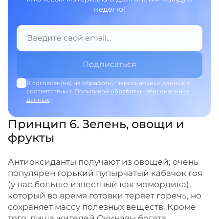
неделю!
Я согласен(на) на обработку персональных данных в
соответствии с
Политикой обработки персональных
данных
.
Принцип 6. Зелень, овощи и
фрукты
Антиоксиданты получают из овощей; очень
популярен горький пупырчатый кабачок гоя
(у нас больше известный как момордика),
который во время готовки теряет горечь, но
сохраняет массу полезных веществ. Кроме
того, пища жителей Окинавы богата