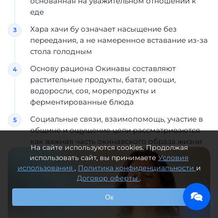
основанная на уважительном отношении к
еде
Хара хачи бу означает насыщение без
переедания, а не намеренное вставание из-за
стола голодным
Основу рациона Окинавы составляют
растительные продукты, батат, овощи,
водоросли, соя, морепродукты и
ферментированные блюда
Социальные связи, взаимопомощь, участие в
общине и ощущение цели рассматриваются
как важная часть окинавского образа жизни
На сайте используются cookies. Продолжая
использовать сайт, вы принимаете
Условия
использования
,
Политика конфиденциальности
и
Договор оферты
.
Ок