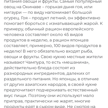
питания овощи и фрукты. Самый популярный
овощ на Окинаве – горькая дыня гоя, или
нигаури — по виду напоминает большой
огурец. Гоя – продукт летний, он эффективно
помогает бороться с изматывающей жарой. К
примеру, обычный рацион европейского
человека составляет около 45 видов
продуктов в неделю, а рацион японцев
составляет, примерно, 100 видов продуктов в
неделю! В него обязательно входят рыба,
овощи и фрукты. Свою кухню местные жители
называют Чампура, то есть «мешанина»,
действительно блюда состоят из
разнородных ингредиентов, далеких от
раздельного питания. Но японцы, в отличие
от других азиатских народов, в своей кухне
предпочитают подчеркивать естественный
вкус пищи. Поэтому они используют мало
приправ, практически не жарят, многие
продукты едят в сыром виде. Не смотря на