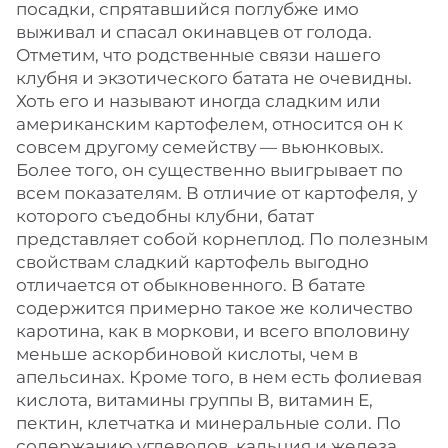
посадки, спрятавшийся поглубже имо
выживал и спасал окинавцев от голода.
Отметим, что родственные связи нашего
клубня и экзотического батата не очевидны.
Хоть его и называют иногда сладким или
американским картофелем, относится он к
совсем другому семейству — вьюнковых.
Более того, он существенно выигрывает по
всем показателям. В отличие от картофеля, у
которого съедобны клубни, батат
представляет собой корнеплод. По полезным
свойствам сладкий картофель выгодно
отличается от обыкновенного. В батате
содержится примерно такое же количество
каротина, как в моркови, и всего вполовину
меньше аскорбиновой кислоты, чем в
апельсинах. Кроме того, в нем есть фолиевая
кислота, витамины группы В, витамин Е,
пектин, клетчатка и минеральные соли. По
содержанию углеводов, кальция и железа