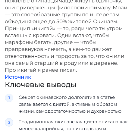
пожилые окинавцы чаще живут в одиночку,
они приверженцы философии юимару. Моаи
— это своеобразные группы по интересам
объединяющее до 50% жителей Окинавы.
Принцип «икигай» — то, ради чего ты утром
встаешь с кровати. Одни встают, чтобы
марафоны бегать, другие — чтобы
праправнуков нянчить, а кем-то движет
ответственность и гордость за то, что он или
она самый старший в роду или в деревне.
Про икигай я ранее писал.
Источник
Ключевые выводы
Секрет окинавского долголетия в статье
связывается с диетой, активным образом
жизни, самодостаточностью и духовностью
Традиционная окинавская диета описана как
менее калорийная, но питательная и