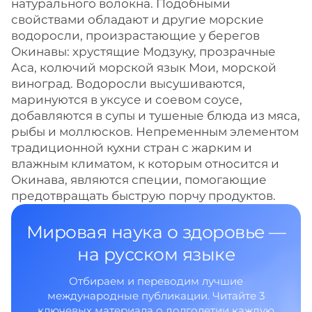
натурального волокна. Подобными
свойствами обладают и другие морские
водоросли, произрастающие у берегов
Окинавы: хрустящие Модзуку, прозрачные
Аса, колючий морской язык Мои, морской
виноград. Водоросли высушиваются,
маринуются в уксусе и соевом соусе,
добавляются в супы и тушеные блюда из мяса,
рыбы и моллюсков. Непременным элементом
традиционной кухни стран с жарким и
влажным климатом, к которым относится и
Окинава, являются специи, помогающие
предотвращать быструю порчу продуктов.
Мировая наука о здоровье —
на русском языке
Отбираем и переводим лучшие
международные публикации. Читайте 3
ключевых материала о долголетии каждую