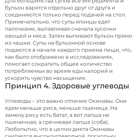
Для большинства супов все ингредиенты и
бульон варятся отдельно друг от друга и
соединяются только перед подачей на стол.
Примечательно, что супы японцы едят
палочками, вылавливая сначала кусочки
овощей и мяса. Затем выпивают бульон прямо
из чашки. Супы на бульонной основе
подаются в начале каждого приема пищи, что,
как было отображено в исследованиях,
помогает сократить общее количество
потребляемых во время еды калорий и
ускорить чувство насыщения.
Принцип 4. Здоровые углеводы
Углеводы – это важно отличие Окинавы. Они
едям меньше риса, меньше пшеница. На
замену рису есть батат, а вот лапша не
пшеничная, а гречневая лапша (соба).
Любопытно, что в целом диета Окинавы
считается высокоуглеводной, поскольку