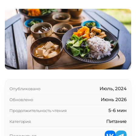
Принцип 1. Культура питания
Принцип 2. Здоровая удельная
калорийность пищи
Принцип 3. Принцип есть сытно и без
переедания.
Принцип 4. Здоровые углеводы
Принцип 5. Морепродукты
Принцип 6. Зелень, овощи и фрукты
Принцип 7. Разнообразие
Июль, 2024
Опубликовано
Июнь 2026
Обновлено
Принцип 8. Режим питания и готовка
5-6 мин
Продолжительность чтения
Принцип 9. Мясо и животные жиры
Питание
Категория
Принцип 10. Ферментированные продукты