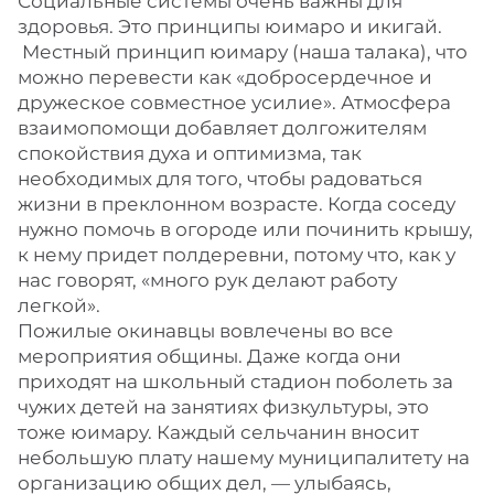
Социальные системы очень важны для
здоровья. Это принципы юимаро и икигай.
Местный принцип юимару (наша талака), что
можно перевести как «добросердечное и
дружеское совместное усилие». Атмосфера
взаимопомощи добавляет долгожителям
спокойствия духа и оптимизма, так
необходимых для того, чтобы радоваться
жизни в преклонном возрасте. Когда соседу
нужно помочь в огороде или починить крышу,
к нему придет полдеревни, потому что, как у
нас говорят, «много рук делают работу
легкой».
Пожилые окинавцы вовлечены во все
мероприятия общины. Даже когда они
приходят на школьный стадион поболеть за
чужих детей на занятиях физкультуры, это
тоже юимару. Каждый сельчанин вносит
небольшую плату нашему муниципалитету на
организацию общих дел, — улыбаясь,