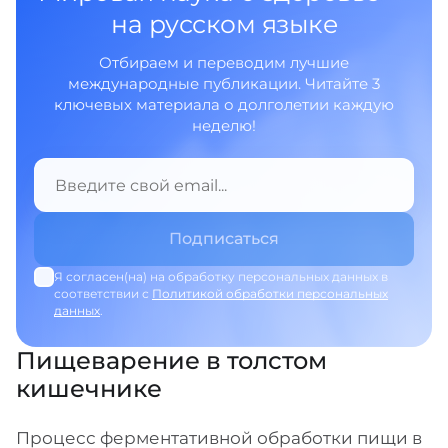
на русском языке
Отбираем и переводим лучшие
международные публикации. Читайте 3
ключевых материала о долголетии каждую
неделю!
Я согласен(на) на обработку персональных данных в
соответствии с
Политикой обработки персональных
данных
.
Пищеварение в толстом
кишечнике
Процесс ферментативной обработки пищи в