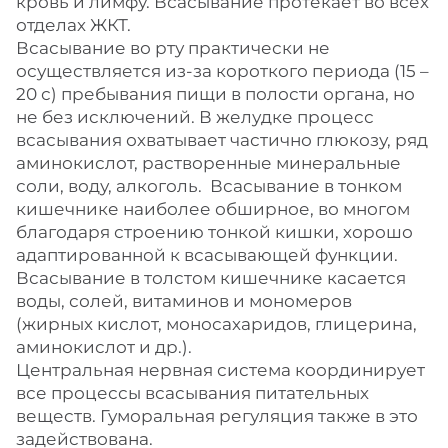
кровь и лимфу. Всасывание протекает во всех
отделах ЖКТ.
Всасывание во рту практически не
осуществляется из-за короткого периода (15 –
20 с) пребывания пищи в полости органа, но
не без исключений. В желудке процесс
всасывания охватывает частично глюкозу, ряд
аминокислот, растворенные минеральные
соли, воду, алкоголь. Всасывание в тонком
кишечнике наиболее обширное, во многом
благодаря строению тонкой кишки, хорошо
адаптированной к всасывающей функции.
Всасывание в толстом кишечнике касается
воды, солей, витаминов и мономеров
(жирных кислот, моносахаридов, глицерина,
аминокислот и др.).
Центральная нервная система координирует
все процессы всасывания питательных
веществ. Гуморальная регуляция также в это
задействована.