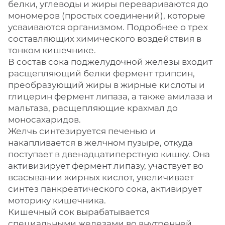
белки, углеводы и жиры перевариваются до
мономеров (простых соединений), которые
усваиваются организмом. Подробнее о трех
составляющих химического воздействия в
тонком кишечнике.
В состав сока поджелудочной железы входит
расщепляющий белки фермент трипсин,
преобразующий жиры в жирные кислоты и
глицерин фермент липаза, а также амилаза и
мальтаза, расщепляющие крахмал до
моносахаридов.
Желчь синтезируется печенью и
накапливается в желчном пузыре, откуда
поступает в двенадцатиперстную кишку. Она
активизирует фермент липазу, участвует во
всасывании жирных кислот, увеличивает
синтез панкреатического сока, активирует
моторику кишечника.
Кишечный сок вырабатывается
специальными железами во внутренней