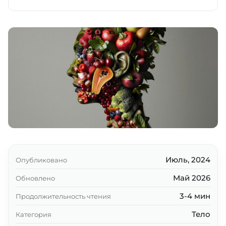
Пищеварительная система и процесс
пищеварения в полости рта
Пищеварение в желудке
Пищеварение в тонком кишечнике
Пищеварение в толстом кишечнике
Всасывание питательных веществ
Ключевые выводы
Июль, 2024
Опубликовано
Май 2026
Обновлено
3-4 мин
Продолжительность чтения
Тело
Категория