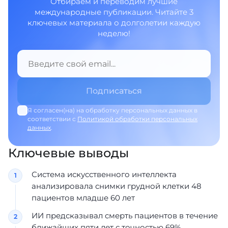
Отбираем и переводим лучшие
международные публикации. Читайте 3
ключевых материала о долголетии каждую
неделю!
Я согласен(на) на обработку персональных данных в
соответствии с
Политикой обработки персональных
данных
.
Ключевые выводы
Система искусственного интеллекта
анализировала снимки грудной клетки 48
пациентов младше 60 лет
ИИ предсказывал смерть пациентов в течение
ближайших пяти лет с точностью 69%