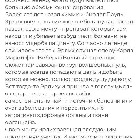
соответственно, на это будут выделяться
большие объемы финансирования.
Более ста лет назад химик и биолог Пауль
Эрлих ввел понятие «волшебная пуля». Так он
назвал свою мечту – препарат, который сам
находит и убивает возбудителя болезни, не
нанося ущерба пациенту. Согласно легенде,
случилось это так. Эрлих слушал оперу Карла
Марии фон Вебера «Вольный стрелок».
Сюжет там завязан вокруг волшебных пуль,
которые всегда попадают в цель и добыть
которые можно, только продав душу дьяволу.
Вот тогда-то Эрлиху и пришла в голову мысль
о лекарстве, которое способно
самостоятельно найти источник болезни или
очаг заболевания и поразить их, не
затрагивая здоровые органы и ткани
организма.
Свою мечту Эрлих завещал следующим
поколениям ученых. И уже многие поколения