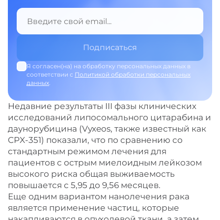
Я согласен(на) на обработку персональных данных в
соответствии с
Политикой обработки персональных
данных
.
Недавние результаты III фазы клинических
исследований липосомального цитарабина и
даунорубицина (Vyxeos, также известный как
CPX-351) показали, что по сравнению со
стандартным режимом лечения для
пациентов с острым миелоидным лейкозом
высокого риска общая выживаемость
повышается с 5,95 до 9,56 месяцев.
Еще одним вариантом нанолечения рака
является применение частиц, которые
накапливаются в опухолевой ткани, а затем