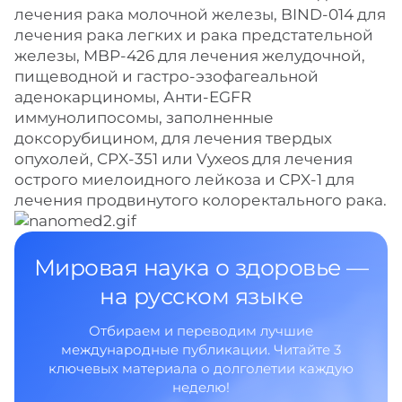
лечения рака молочной железы, BIND‑014 для
лечения рака легких и рака предстательной
железы, MBP-426 для лечения желудочной,
пищеводной и гастро-эзофагеальной
аденокарциномы, Анти-EGFR
иммунолипосомы, заполненные
доксорубицином, для лечения твердых
опухолей, CPX‑351 или Vyxeos для лечения
острого миелоидного лейкоза и CPX‑1 для
лечения продвинутого колоректального рака.
Мировая наука о здоровье —
на русском языке
Отбираем и переводим лучшие
международные публикации. Читайте 3
ключевых материала о долголетии каждую
неделю!