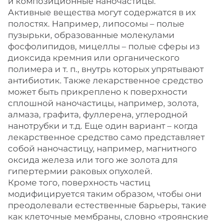
и композиционные наночастицы.
Активные вещества могут содержатся в их
полостях. Например, липосомы – полые
пузырьки, образованные молекулами
фосфолипидов, мицеллы – полые сферы из
диоксида кремния или органического
полимера и т. п., внутрь которых упрятывают
антибиотик. Также лекарственное средство
может быть прикреплено к поверхности
сплошной наночастицы, например, золота,
алмаза, графита, фуллерена, углеродной
нанотрубки и т.д. Еще один вариант – когда
лекарственное средство само представляет
собой наночастицу, например, магнитного
оксида железа или того же золота для
гипертермии раковых опухолей.
Кроме того, поверхность частиц
модифицируется таким образом, чтобы они
преодолевали естественные барьеры, такие
как клеточные мембраны, словно «троянские