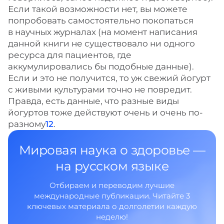
Если такой возможности нет, вы можете
попробовать самостоятельно покопаться
в научных журналах (на момент написания
данной книги не существовало ни одного
ресурса для пациентов, где
аккумулировались бы подобные данные).
Если и это не получится, то уж свежий йогурт
с живыми культурами точно не повредит.
Правда, есть данные, что разные виды
йогуртов тоже действуют очень и очень по-
разному
12
.
Мировая наука о здоровье —
на русском языке
Отбираем и переводим лучшие
международные публикации. Читайте 3
ключевых материала о долголетии каждую
неделю!