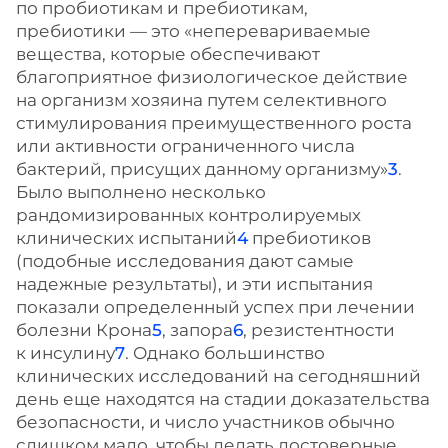
по пробиотикам и пребиотикам,
пребиотики — это «неперевариваемые
вещества, которые обеспечивают
благоприятное физиологическое действие
на организм хозяина путем селективного
стимулирования преимущественного роста
или активности ограниченного числа
бактерий, присущих данному организму»
3
.
Было выполнено несколько
рандомизированных контролируемых
клинических испытаний
4
пребиотиков
(подобные исследования дают самые
надежные результаты), и эти испытания
показали определенный успех при лечении
болезни Крона
5
, запора
6
, резистентности
к инсулину
7
. Однако большинство
клинических исследований на сегодняшний
день еще находятся на стадии доказательства
безопасности, и число участников обычно
слишком мало, чтобы делать достоверные