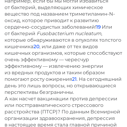
например, если бы мы могли избавиться
от бактерий, выделяющих химическое
вещество под названием триметиламин-N-
оксид, которое приводит к развитию
сердечно-сосудистых заболеваний!
19
Или
от бактерий
Fusobacterium nucleatum
,
которые обнаруживаются в опухолях толстого
кишечника
20
, или даже от тех видов
кишечных организмов, которые способствуют
очень эффективному — чересчур
эффективному — извлечению энергии
из вредных продуктов и таким образом
помогают росту ожирения
21
. На сегодняшний
день это лишь вопросы, но открывающиеся
перспективы безграничны.
А как насчет вакцинации против депрессии
или посттравматического стрессового
расстройства (ПТСР)? По данным Всемирной
организации здравоохранения, депрессия
в настоящее время стала главной причиной