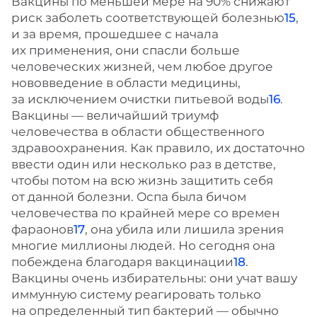
Вакцины по меньшей мере на 90% снижают
риск заболеть соответствующей болезнью
15
,
и за время, прошедшее с начала
их применения, они спасли больше
человеческих жизней, чем любое другое
нововведение в области медицины,
за исключением очистки питьевой воды
16
.
Вакцины — величайший триумф
человечества в области общественного
здравоохранения. Как правило, их достаточно
ввести один или несколько раз в детстве,
чтобы потом на всю жизнь защитить себя
от данной болезни. Оспа была бичом
человечества по крайней мере со времен
фараонов
17
, она убила или лишила зрения
многие миллионы людей. Но сегодня она
побеждена благодаря вакцинации
18
.
Вакцины очень избирательны: они учат вашу
иммунную систему реагировать только
на определенный тип бактерий — обычно