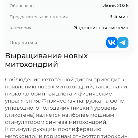
Июнь 2026
Обновлено
Мелатонин
3-4 мин
Продолжительность чтения
Также достойны упоминания
Эндокринная система
Категория
Резюме
Поделиться
Ключевые выводы
Выращивание новых
митохондрий
Соблюдение кетогенной диеты приводит к
появлению новых митохондрий, также как и
низкокалорийная диета и физические
упражнения. Физическая нагрузка на фоне
углеводного голодания (низкий уровень
гликогена) является наиболее мощным
стимулятором синтеза митохондрий.
К стимулирующим пролиферацию
митохондрий гормонам относятся тироксин,