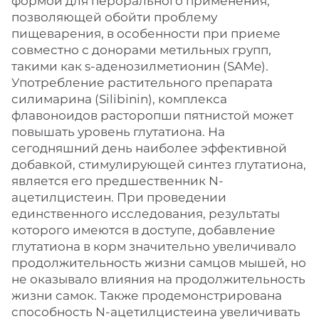
формой для перорального применения,
позволяющей обойти проблему
пищеварения, в особенности при приеме
совместно с донорами метильных групп,
такими как s-аденозилметионин (SAMe).
Употребление растительного препарата
силимарина (Silibinin), комплекса
флавоноидов расторопши пятнистой может
повышать уровень глутатиона. На
сегодняшний день наиболее эффективной
добавкой, стимулирующей синтез глутатиона,
является его предшественник N-
ацетилцистеин. При проведении
единственного исследования, результаты
которого имеются в доступе, добавление
глутатиона в корм значительно увеличивало
продолжительность жизни самцов мышей, но
не оказывало влияния на продолжительность
жизни самок. Также продемонстрирована
способность N-ацетилцистеина увеличивать