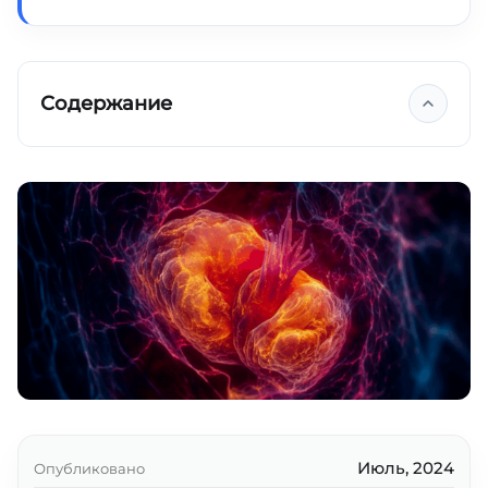
Содержание
Выращивание новых митохондрий
Убихинон = коэнзим Q10
Пирролохинолинхинон
SkQ и MitoQ
Гуманин и его родственники
MOTS-c
Глутатион/N-ацетилцистеин (NAC)
Никотинамидрибозид и другие
Июль, 2024
Опубликовано
стимуляторы НАД+