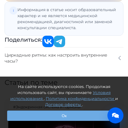
Информация в статье носит образовательный
характер и не является медицинской
рекомендацией, диагностикой или заменой
консультации специалиста.
Поделиться:
Циркадные ритмы: как настроить внутренние
часы?
Статьи по теме
На сайте используются cookies. Продолжая
использовать сайт, вы принимаете
Условия
использования
,
Политика конфиденциальности
и
Договор оферты
.
#Эндокринная система и гормоны
Ок