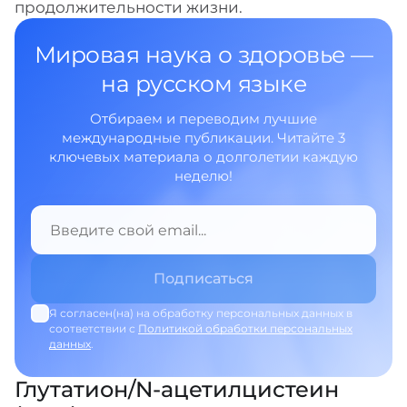
продолжительности жизни.
Мировая наука о здоровье —
на русском языке
Отбираем и переводим лучшие
международные публикации. Читайте 3
ключевых материала о долголетии каждую
неделю!
Я согласен(на) на обработку персональных данных в
соответствии с
Политикой обработки персональных
данных
.
Глутатион/N-ацетилцистеин