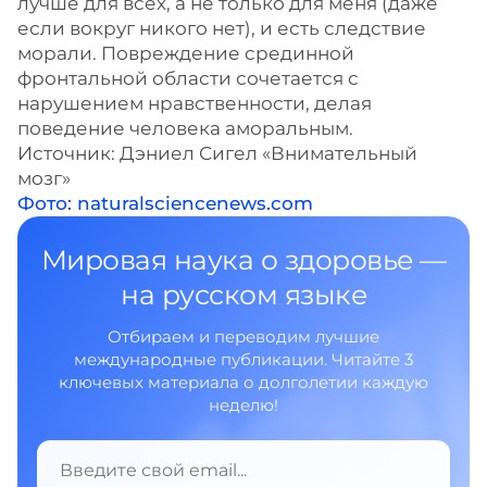
лучше для всех, а не только для меня (даже
если вокруг никого нет), и есть следствие
морали. Повреждение срединной
фронтальной области сочетается с
нарушением нравственности, делая
поведение человека аморальным.
Источник: Дэниел Сигел «Внимательный
мозг»
Фото: naturalsciencenews.com
Мировая наука о здоровье —
на русском языке
Отбираем и переводим лучшие
международные публикации. Читайте 3
ключевых материала о долголетии каждую
неделю!