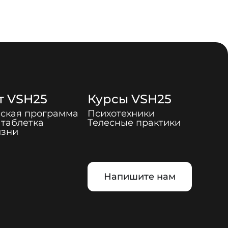
т
VSH25
Курсы
VSH25
ская программа
Психотехники
таблетка
Телесные практики
изни
Напишите нам