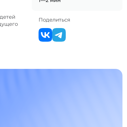
1—2 мин
 детей
Поделиться
дущего