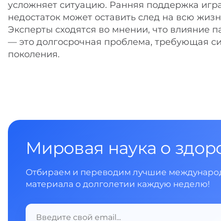
усложняет ситуацию. Ранняя поддержка игра
недостаток может оставить след на всю жизн
Эксперты сходятся во мнении, что влияние 
— это долгосрочная проблема, требующая с
поколения.
Мировая наука о здор
Отбираем и переводим лучшие международ
материала о долголетии каждую неделю!