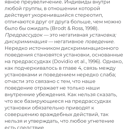
явное преувеличение. Индивиды внутри
любой группы, в отношении которой
действует укоренившийся стереотип,
отличаются друг от друга больше, чем можно
было бы ожидать (Brodt & Ross, 1998).
Предрассудок —
это негативная
установка;
дискриминация —
негативное
поведение
.
Нередко источником дискриминационного
поведения становятся установки, основанные
на предрассудках (Dovidio et al., 1996). Однако,
как подчеркивалось в главе 4, связь между
установками и поведением нередко слаба;
отчасти это связано с тем, что наше
поведение отражает не только наши
внутренние убеждения. Как нельзя сказать,
что все базирующиеся на предрассудках
установки обязательно приводят к
совершению враждебных действий, так
нельзя и утверждать, что любое угнетение
есть следствие