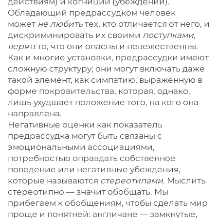
действиям) и когниции (убеждений).
Обладающий предрассудком человек
может
не любить
тех, кто отличается от него, и
дискриминировать их своими
поступками,
веря
в то, что они опасны и невежественны.
Как и многие установки, предрассудки имеют
сложную структуру; они могут включать даже
такой элемент, как симпатию, выраженную в
форме покровительства, которая, однако,
лишь ухудшает положение того, на кого она
направлена.
Негативные оценки как показатель
предрассудка могут быть связаны с
эмоциональными ассоциациями,
потребностью оправдать собственное
поведение или негативные убеждения,
которые называются
стереотипами
. Мыслить
стереотипно — значит обобщать. Мы
прибегаем к обобщениям, чтобы сделать мир
проще и понятней: англичане — замкнутые,