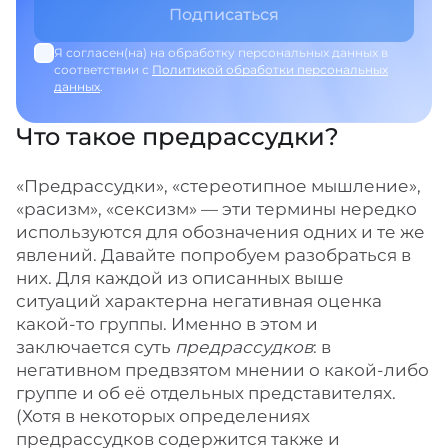
Я согласен(на) на обработку персональных данных в
соответствии с
Политикой обработки персональных
данных
.
Что такое предрассудки?
«Предрассудки», «стереотипное мышление»,
«расизм», «сексизм» — эти термины нередко
используются для обозначения одних и те же
явлений. Давайте попробуем разобраться в
них. Для каждой из описанных выше
ситуаций характерна негативная оценка
какой-то группы. Именно в этом и
заключается суть
предрассудков
: в
негативном предвзятом мнении о какой-либо
группе и об её отдельных представителях.
(Хотя в некоторых определениях
предрассудков содержится также и