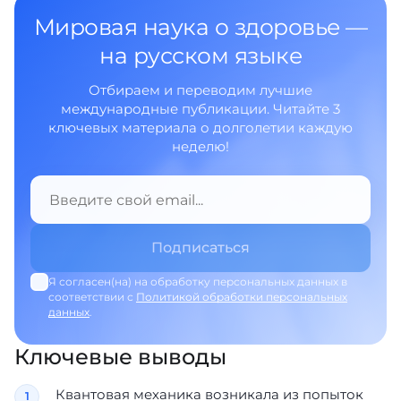
Мировая наука о здоровье —
на русском языке
Отбираем и переводим лучшие
международные публикации. Читайте 3
ключевых материала о долголетии каждую
неделю!
Я согласен(на) на обработку персональных данных в
соответствии с
Политикой обработки персональных
данных
.
Ключевые выводы
Квантовая механика возникала из попыток