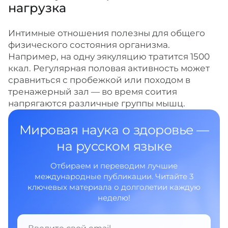
нагрузка
Интимные отношения полезны для общего
физического состояния организма.
Например, на одну эякуляцию тратится 1500
ккал. Регулярная половая активность может
сравниться с пробежкой или походом в
тренажерный зал — во время соития
напрягаются различные группы мышц.
Мировая наука о здоровье —
на русском языке
Отбираем и переводим лучшие
международные публикации. Читайте 3
ключевых материала о долголетии каждую
неделю!