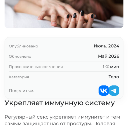
Борется со стрессом
Повышает качество сна
Действует как физическая нагрузка
Возобновляет чувство влюбленности
Июль, 2024
Опубликовано
Снижает риск развития диабета
Май 2026
Обновлено
Улучшает состояние кожи
1-2 мин
Продолжительность чтения
Облегчает симптомы климакса
Тело
Категория
Уменьшает риск развития рака
Поделиться
Увеличивает продолжительность жизни
Укрепляет иммунную систему
Ключевые выводы
Регулярный секс укрепляет иммунитет и тем
самым защищает нас от простуды. Половая