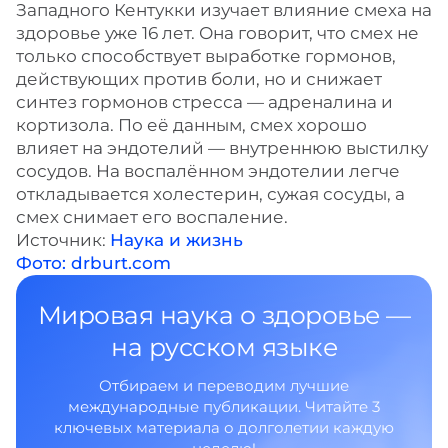
Западного Кентукки изучает влияние смеха на
здоровье уже 16 лет. Она говорит, что смех не
только способствует выработке гормонов,
действующих против боли, но и снижает
синтез гормонов стресса — адреналина и
кортизола. По её данным, смех хорошо
влияет на эндотелий — внутреннюю выстилку
сосудов. На воспалённом эндотелии легче
откладывается холестерин, сужая сосуды, а
смех снимает его воспаление.
Источник:
Наука и жизнь
Фото: drburt.com
Мировая наука о здоровье —
на русском языке
Отбираем и переводим лучшие
международные публикации. Читайте 3
ключевых материала о долголетии каждую