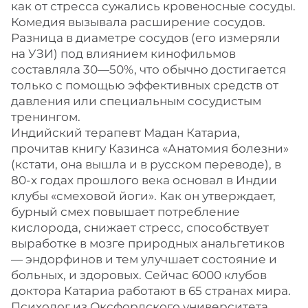
как от стресса сужались кровеносные сосуды.
Комедия вызывала расширение сосудов.
Разница в диаметре сосудов (его измеряли
на УЗИ) под влиянием кинофильмов
составляла 30—50%, что обычно достигается
только с помощью эффективных средств от
давления или специальным сосудистым
тренингом.
Индийский терапевт Мадан Катариа,
прочитав книгу Казинса «Анатомия болезни»
(кстати, она вышла и в русском переводе), в
80-х годах прошлого века основал в Индии
клубы «смеховой йоги». Как он утверждает,
бурный смех повышает потребление
кислорода, снижает стресс, способствует
выработке в мозге природных анальгетиков
— эндорфинов и тем улучшает состояние и
больных, и здоровых. Сейчас 6000 клубов
доктора Катариа работают в 65 странах мира.
Психолог из Оксфордского университета