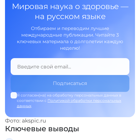
Мировая наука о здоровье —
на русском языке
Отбираем и переводим лучшие
международные публикации. Читайте 3
ключевых материала о долголетии каждую
неделю!
Я согласен(на) на обработку персональных данных в
соответствии с
Политикой обработки персональных
данных
.
Фото: akspic.ru
Ключевые выводы