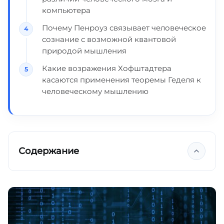
компьютера
Почему Пенроуз связывает человеческое
сознание с возможной квантовой
природой мышления
Какие возражения Хофштадтера
касаются применения теоремы Геделя к
человеческому мышлению
Содержание
Что такое теорема Геделя о неполноте?
Вклад Роджера Пенроуза
Ключевые выводы