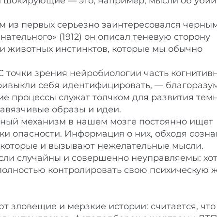
 шокирующие — это, например, мысли об убий
 из первых серьезно заинтересовался черны
нательного» (1912) он описал теневую сторону
и животных инстинктов, которые мы обычно
С точки зрения нейробиологии часть когнитив
привыкли себя идентифицировать, — благоразу
гие процессы служат толчком для развития темн
авязчивые образы и идеи.
ьный механизм в нашем мозге постоянно ищет
 опасности. Информация о них, обходя созна
 которые и вызывают нежелательные мысли.
ысли случайны и совершенно неуправляемы: хо
 полностью контролировать свою психическую ж
т зловещие и мерзкие истории: считается, что