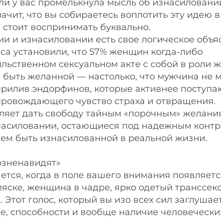
Если у вас промелькнула мысль об изнасиловани
ачит, что вы собираетесь воплотить эту идею в
и стоит воспринимать буквально.
ии и изнасиловании есть свое логическое объя
са установили, что 57% женщин когда-либо
льственном сексуальном акте с собой в роли ж
быть желанной — настолько, что мужчина не 
прилив эндорфинов, которые активнее поступа
опровождающего чувство страха и отвращения.
яет дать свободу тайным «порочным» желани
знасиловании, остающиеся под надежным конт
ием быть изнасилованной в реальной жизни.
возненавидят»
ется, когда в поле вашего внимания появляетс
ляске, женщина в чадре, ярко одетый транссек
Этот голос, который вы изо всех сил заглушает
ие, способности и вообще наличие человечески