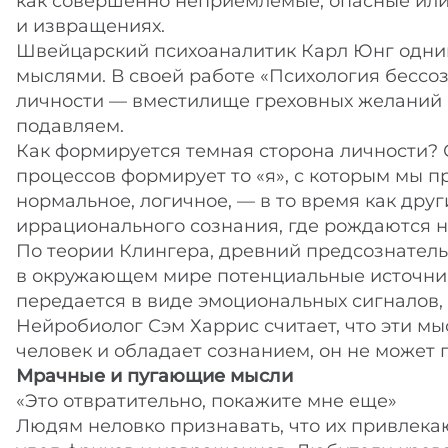
как совершенно неприемлемые, опасные или
и извращениях.
Швейцарский психоаналитик Карл Юнг одним
мыслями. В своей работе «Психология бессоз
личности — вместилище греховных желаний 
подавляем.
Как формируется темная сторона личности? 
процессов формирует то «я», с которым мы 
нормальное, логичное, — в то время как дру
иррационального сознания, где рождаются н
По теории Клингера, древний предсознател
в окружающем мире потенциальные источники
передается в виде эмоциональных сигналов,
Нейробиолог Сэм Харрис считает, что эти м
человек и обладает сознанием, он не может
Мрачные и пугающие мысли
«Это отвратительно, покажите мне еще»
Людям неловко признавать, что их привлекаю