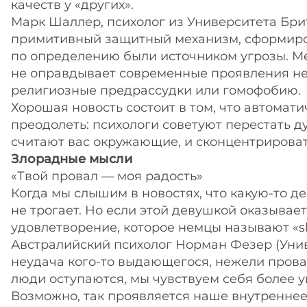
качеств у «других».
Марк Шаллер, психолог из Университета Брит
примитивный защитный механизм, сформиров
по определению были источником угрозы. Ме
не оправдывает современные проявления н
религиозные предрассудки или гомофобию.
Хорошая новость состоит в том, что автом
преодолеть: психологи советуют перестать д
считают вас окружающие, и сконцентрировать
Злорадные мысли
«Твой провал — моя радость»
Когда мы слышим в новостях, что какую-то д
не трогает. Но если этой девушкой оказывае
удовлетворение, которое немцы называют «sh
Австралийский психолог Норман Фезер (Унив
неудача кого-то выдающегося, нежели провал
люди оступаются, мы чувствуем себя более 
Возможно, так проявляется наше внутреннее 