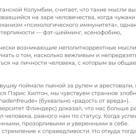
анской Колумбии, считает, что такие мысли в
авшийся на заре человечества, когда чужаки
ханизм «психологического иммунитета», однак
етерпимости — фэт-шейминг, ксенофобию,
атически возникающие неполиткорректные мысл
умать о том, насколько вежливым и непредвзя
ся на личности человека, с которым вы общае
евушку поймали пьяной за рулем и арестовали, 
тся Пэрис Хилтон, мы чувствуем странное злоб
adenfreude» (буквально «радость от вреда»).
ерситет Флиндерс) доказал, что нас больше р
 человека, равного нам по статусу. Когда усп
умными, прозорливыми и уверенными в себе.
стремление к справедливости. Но откуда тогд