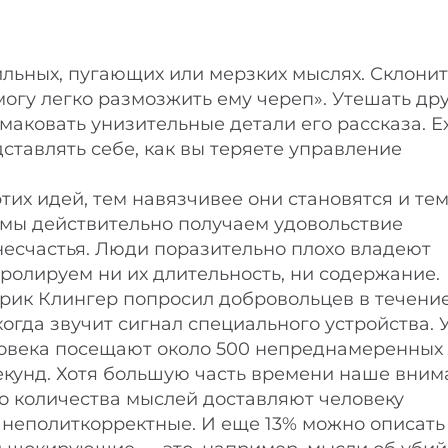
ильных, пугающих или мерзких мыслях. Склонит
огу легко размозжить ему череп». Утешать дру
маковать унизительные детали его рассказа. Е
ставлять себе, как вы теряете управление
тих идей, тем навязчивее они становятся и тем
о мы действительно получаем удовольствие
есчастья. Люди поразительно плохо владеют
олируем ни их длительность, ни содержание.
Эрик Клингер попросил добровольцев в течени
огда звучит сигнал специального устройства.
человека посещают около 500 непреднамеренных
секунд. Хотя большую часть времени наше вни
о количества мыслей доставляют человеку
и неполиткорректные. И еще 13% можно описать