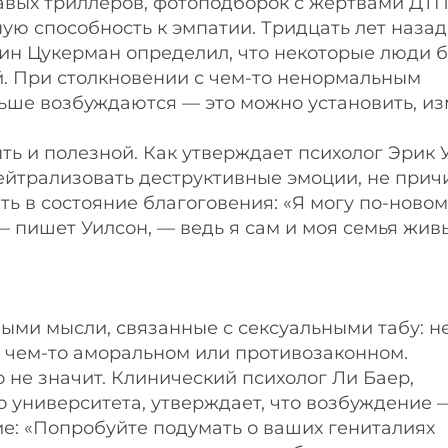
авых триллеров, фотоподборок с жертвами ДТП
ю способность к эмпатии. Тридцать лет назад
ин Цукерман определил, что некоторые люди 
 При столкновении с чем-то ненормальным
ьше возбуждаются — это можно установить, и
ь и полезной. Как утверждает психолог Эрик 
ейтрализовать деструктивные эмоции, не прич
ть в состояние благоговения: «Я могу по-новом
— пишет Уилсон, — ведь я сам и моя семья жив
ыми мысли, связанные с сексуальными табу: н
о чем-то аморальном или противозаконном.
 не значит. Клинический психолог Ли Баер,
 университета, утверждает, что возбуждение 
е: «Попробуйте подумать о ваших гениталиях