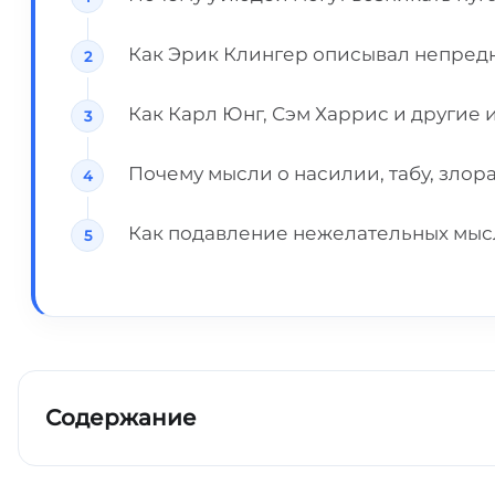
Как Эрик Клингер описывал непре
Как Карл Юнг, Сэм Харрис и другие
Почему мысли о насилии, табу, злор
Как подавление нежелательных мысл
Содержание
Ключевые выводы