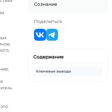
ствах
Сознание
ми
Поделиться
ных
мное,
ого,
Содержание
ние,
Ключевые выводы
тя
изнь.
 это