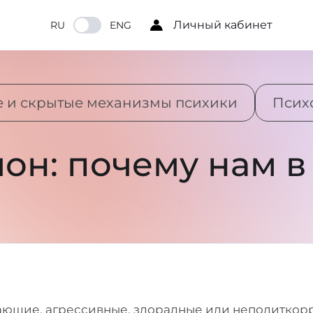
Личный кабинет
RU
ENG
 и скрытые механизмы психики
Псих
он: почему нам в
гающие, агрессивные, злорадные или неполитко