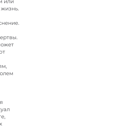
и или
 жизнь.
снение.
ертвы.
может
ют
ям,
ролем
я
суал
е,
х