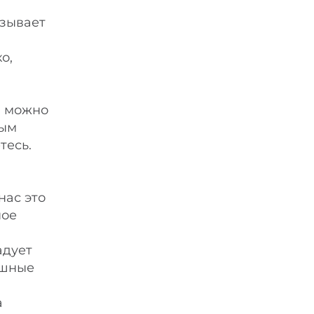
ызывает
о,
и можно
тым
тесь.
нас это
ное
адует
ешные
а