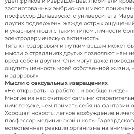
удел фриков и извращенцев. Любители кров
заспиртованных эмбрионов имеют пониженну
профессор Делавэрского университета Марв
других подвержены жажде острых ощущений.
и ужасным люди с таким типом личности бол
электродермическую активность.
Тяга к нездоровым и жутким вещам может быт
мысли о страданиях других позволяют нам н
вред себе и другим. Они могут даже приводи
ощутить ценность моей собственной жизни, 
и здоровы!»
Мысли о сексуальных извращениях
«Не открывать на работе… и вообще нигде»
Многие из нас считают самыми отвратительн
ничего хуже, чем поймать себя на фантазии 
Хорошая новость: легкое возбуждение ничего
профессор медицинской школы Гарвардского
естественная реакция организма на внимани