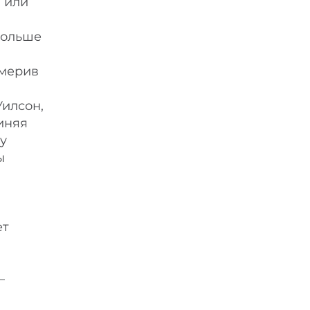
 или
больше
змерив
Уилсон,
иняя
у
ы
ет
—