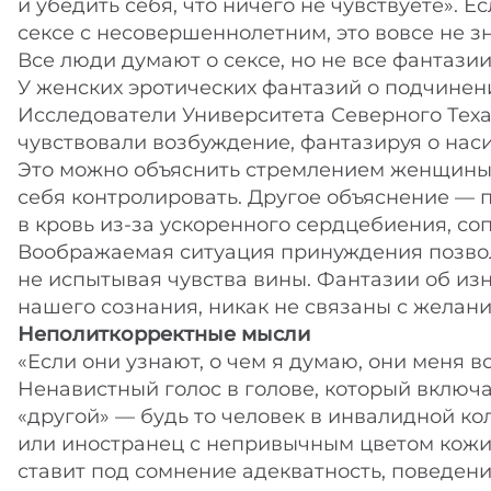
и убедить себя, что ничего не чувствуете». 
сексе с несовершеннолетним, это вовсе не зн
Все люди думают о сексе, но не все фантази
У женских эротических фантазий о подчинен
Исследователи Университета Северного Теха
чувствовали возбуждение, фантазируя о наси
Это можно объяснить стремлением женщины 
себя контролировать. Другое объяснение — 
в кровь из-за ускоренного сердцебиения, с
Воображаемая ситуация принуждения позвол
не испытывая чувства вины. Фантазии об и
нашего сознания, никак не связаны с желан
Неполиткорректные мысли
«Если они узнают, о чем я думаю, они меня 
Ненавистный голос в голове, который включа
«другой» — будь то человек в инвалидной ко
или иностранец с непривычным цветом кожи. 
ставит под сомнение адекватность, поведен