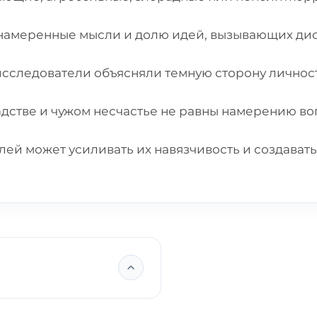
днамеренные мысли и долю идей, вызывающих д
 исследователи объясняли темную сторону лично
адстве и чужом несчастье не равны намерению во
ей может усиливать их навязчивость и создавать