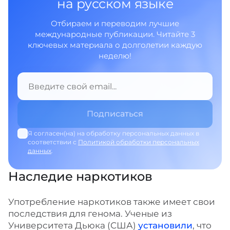
на русском языке
Отбираем и переводим лучшие
международные публикации. Читайте 3
ключевых материала о долголетии каждую
неделю!
Я согласен(на) на обработку персональных данных в
соответствии с
Политикой обработки персональных
данных
.
Наследие наркотиков
Употребление наркотиков также имеет свои
последствия для генома. Ученые из
Университета Дьюка (США)
установили
, что