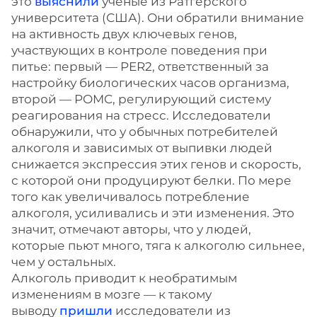
это
выяснили
ученые из Ратгерского
университета (США). Они обратили внимание
на активность двух ключевых генов,
участвующих в контроле поведения при
питье: первый — PER2, ответственный за
настройку биологических часов организма,
второй — POMC, регулирующий систему
реагирования на стресс. Исследователи
обнаружили, что у обычных потребителей
алкоголя и зависимых от выпивки людей
снижается экспрессия этих генов и скорость,
с которой они продуцируют белки. По мере
того как увеличивалось потребление
алкоголя, усиливались и эти изменения. Это
значит, отмечают авторы, что у людей,
которые пьют много, тяга к алкоголю сильнее,
чем у остальных.
Алкоголь приводит к необратимым
изменениям в мозге — к такому
выводу
пришли
исследователи из