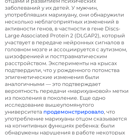
отцами и развитием психических
заболеваний у их детей. У мужчин,
употреблявших марихуану, они обнаружили
несколько неблагоприятных изменений в
активности генов, в частности в гене Discs-
Large Associated Protein 2 (DLGAP2), который
участвует в передаче нейронных сигналов в
головном мозге и ассоциируется с аутизмом,
шизофренией и посттравматическим
расстройством. Эксперименты на крысах
подтвердили, что у рожденного потомства
эпигенетические изменения были
аналогичными — это подтверждает
вероятность передачи «марихуановой» метки
из поколения в поколение. Еще одно
исследование вышеупомянутого
университета
продемонстрировало
, что
употребление марихуаны отцом сказывается
на когнитивных функциях ребенка: были
обнаружены нарушения в работе некоторых