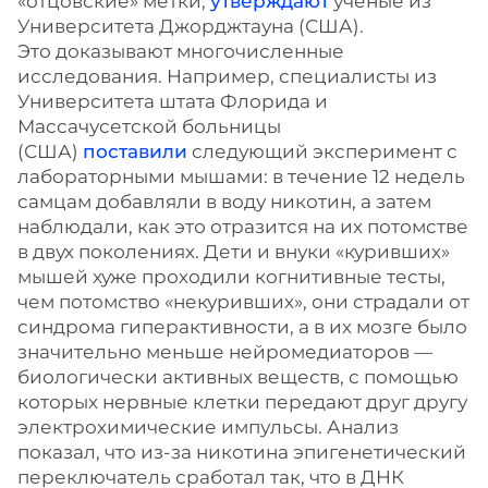
«отцовские» метки,
утверждают
ученые из
Университета Джорджтауна (США).
Это доказывают многочисленные
исследования. Например, специалисты из
Университета штата Флорида и
Массачусетской больницы
(США)
поставили
следующий эксперимент с
лабораторными мышами: в течение 12 недель
самцам добавляли в воду никотин, а затем
наблюдали, как это отразится на их потомстве
в двух поколениях. Дети и внуки «куривших»
мышей хуже проходили когнитивные тесты,
чем потомство «некуривших», они страдали от
синдрома гиперактивности, а в их мозге было
значительно меньше нейромедиаторов —
биологически активных веществ, с помощью
которых нервные клетки передают друг другу
электрохимические импульсы. Анализ
показал, что из-за никотина эпигенетический
переключатель сработал так, что в ДНК