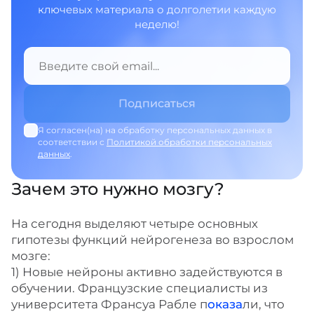
ключевых материала о долголетии каждую
неделю!
Я согласен(на) на обработку персональных данных в
соответствии с
Политикой обработки персональных
данных
.
Зачем это нужно мозгу?
На сегодня выделяют четыре основных
гипотезы функций нейрогенеза во взрослом
мозге:
1) Новые нейроны активно задействуются в
обучении. Французские специалисты из
университета Франсуа Рабле п
оказа
ли, что