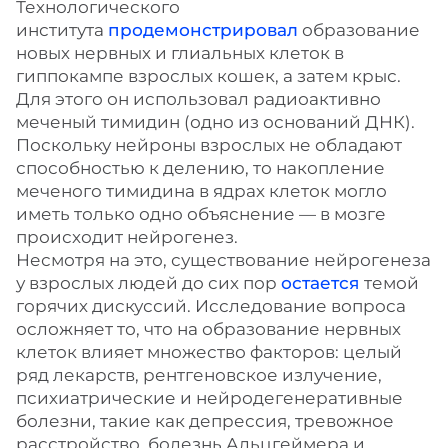
Технологического
института
продемонстрировал
образование
новых нервных и глиальных клеток в
гиппокампе взрослых кошек, а затем крыс.
Для этого он использовал радиоактивно
меченый тимидин (одно из оснований ДНК).
Поскольку нейроны взрослых не обладают
способностью к делению, то накопление
меченого тимидина в ядрах клеток могло
иметь только одно объяснение — в мозге
происходит нейрогенез.
Несмотря на это, существование нейрогенеза
у взрослых людей до сих пор
остается
темой
горячих дискуссий. Исследование вопроса
осложняет то, что на образование нервных
клеток влияет множество факторов: целый
ряд лекарств, рентгеновское излучение,
психиатрические и нейродегенеративные
болезни, такие как депрессия, тревожное
расстройство, болезнь Альцгеймера и