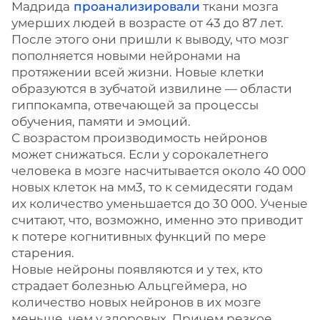
Мадрида
проанализировали
ткани мозга
умерших людей в возрасте от 43 до 87 лет.
После этого они пришли к выводу, что мозг
пополняется новыми нейронами на
протяжении всей жизни. Новые клетки
образуются в зубчатой извилине — области
гиппокампа, отвечающей за процессы
обучения, памяти и эмоций.
С возрастом производимость нейронов
может снижаться. Если у сорокалетнего
человека в мозге насчитывается около 40 000
новых клеток на мм
3
, то к семидесяти годам
их количество уменьшается до 30 000. Ученые
считают, что, возможно, именно это приводит
к потере когнитивных функций по мере
старения.
Новые нейроны появляются и у тех, кто
страдает болезнью Альцгеймера, но
количество новых нейронов в их мозге
меньше, чем у здоровых. Причем резкое