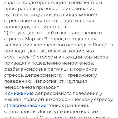
задачи вроде ориентации в неизвестном
пространстве, разовое припоминание
пугающей ситуации, кратковременные
стрессовые или тревожащие условия
провоцируют нейрогенез.
2) Регуляция эмоций и восстановление от
стресса. Мартин Эгеланд из отделения
психиатрии королевского колледжа Лондона
приводит данные, показывающие, что
хронический стресс и инъекции кортизола
приводят к подавлению нейрогенеза,
разбалансировке регуляции гормонов
стресса, депрессивному и тревожному
поведению. Напротив, стимуляция
нейрогенеза приводит
к
снижению
депрессивного поведения у
мышей, подвергшихся хроническому стрессу.
3)
Распознавание
тонких различий.
Специалисты Института биологических
исследований Салка
полагают
, что молодые