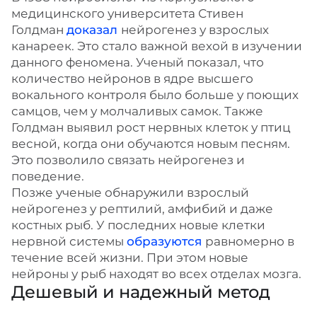
медицинского университета Стивен
Голдман
доказал
нейрогенез у взрослых
канареек. Это стало важной вехой в изучении
данного феномена. Ученый показал, что
количество нейронов в ядре высшего
вокального контроля было больше у поющих
самцов, чем у молчаливых самок. Также
Голдман выявил рост нервных клеток у птиц
весной, когда они обучаются новым песням.
Это позволило связать нейрогенез и
поведение.
Позже ученые обнаружили взрослый
нейрогенез у рептилий, амфибий и даже
костных рыб. У последних новые клетки
нервной системы
образуются
равномерно в
течение всей жизни. При этом новые
нейроны у рыб находят во всех отделах мозга.
Дешевый и надежный метод