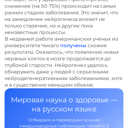
снижение (на 50-75%) происходит на самых
ранних стадиях заболевания. Это значит, что
на замедление нейрогенеза влияют не
только старение, но и другие пока
неизвестные процессы.
В недавней работе американских ученых из
университета Чикаго
получены
схожие
результаты. Оказалось, что появление новых
нервных клеток в мозге продолжается до
глубокой старости. Нейрогенез удалось
обнаружить даже у людей с серьезными
нейродегенеративными заболеваниями, хотя
и в существенно меньшим объеме.
Мировая наука о здоровье —
на русском языке
Отбираем и переводим лучшие
международные публикации. Читайте 3