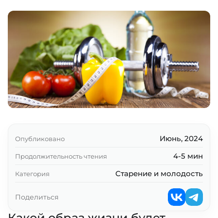
Какой образ жизни будет здоровым лично
для меня?
ЗОЖ не гарантирует полное
выздоровление
Почему так сложно начать вести здоровый
образ жизни?
Кто несет ответственность?
Что делать?
Ключевые выводы
Июнь, 2024
Опубликовано
4-5 мин
Продолжительность чтения
Старение и молодость
Категория
Поделиться
Какой образ жизни будет