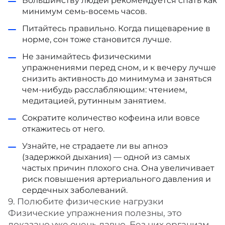
Большинству людей
рекомендуется
спать как
минимум семь-восемь часов.
Питайтесь правильно. Когда пищеварение в
норме, сон тоже становится лучше.
Не занимайтесь физическими
упражнениями перед сном, и к вечеру лучше
снизить активность до минимума и заняться
чем-нибудь расслабляющим: чтением,
медитацией, рутинным занятием.
Сократите количество кофеина или вовсе
откажитесь от него.
Узнайте, не страдаете ли вы апноэ
(задержкой дыхания) — одной из самых
частых причин плохого сна. Она увеличивает
риск повышения артериального давления и
сердечных заболеваний.
9. Полюбите физические нагрузки
Физические упражнения полезны, это
доказано уже очень давно. Без них организм