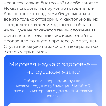
нравится, можно быстро найти себе занятие.
Нехватка времени, неумение готовить или
боязнь того, что над вами будут смеяться —
все это только отговорки. И как только вы их
преодолеете, ведение здорового образа
жизни уже не покажется таким сложным. И
если внешне пока никаких изменений не
произошло, то внутри процесс уже запущен.
Спустя время уже не захочется возвращаться
к старым привычкам.
Мировая наука о здоровье —
на русском языке
Отбираем и переводим лучшие
международные публикации. Читайте 3
ключевых материала о долголетии каждую
неделю!