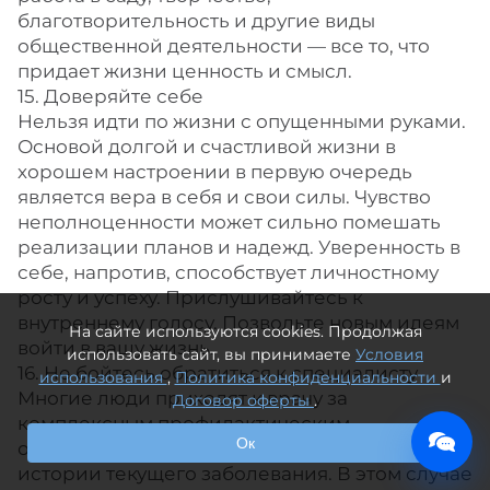
благотворительность и другие виды
общественной деятельности — все то, что
придает жизни ценность и смысл.
15. Доверяйте себе
Нельзя идти по жизни с опущенными руками.
Основой долгой и счастливой жизни в
хорошем настроении в первую очередь
является вера в себя и свои силы. Чувство
неполноценности может сильно помешать
реализации планов и надежд. Уверенность в
себе, напротив, способствует личностному
росту и успеху. Прислушивайтесь к
внутреннему голосу. Позвольте новым идеям
На сайте используются cookies. Продолжая
войти в вашу жизнь.
использовать сайт, вы принимаете
Условия
16. Не бойтесь обратиться к специалисту
использования
,
Политика конфиденциальности
и
Многие люди приходят к врачу за
Договор оферты
.
комплексным профилактическим
Ок
обследованием, когда у них нет жалоб и
истории текущего заболевания. В этом случае