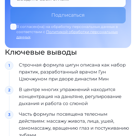
Я согласен(на) на обработку персональных данных в
соответствии с
Политикой обработки персональных
данных
.
Ключевые выводы
Строчная формула цигун описана как набор
практик, разработанный врачом Гун
Цзючжуном при дворе династии Мин
В центре многих упражнений находится
концентрация на даньтяне, регулирование
дыхания и работа со слюной
Часть формулы посвящена телесным
действиям: массажу живота, лица, ушей,
самомассажу, вращению глаз и постукиванию
зубами