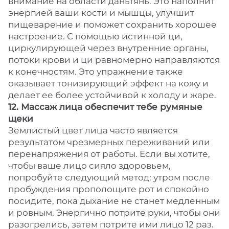
внимание на области даньтянь. Это наполнит
энергией ваши кости и мышцы, улучшит
пищеварение и поможет сохранить хорошее
настроение. С помощью истинной ци,
циркулирующей через внутренние органы,
потоки крови и ци равномерно направляются
к конечностям. Это упражнение также
оказывает тонизирующий эффект на кожу и
делает ее более устойчивой к холоду и жаре.
12. Массаж лица обеспечит тебе румяные
щеки
Землистый цвет лица часто является
результатом чрезмерных переживаний или
перенапряжения от работы. Если вы хотите,
чтобы ваше лицо сияло здоровьем,
попробуйте следующий метод: утром после
пробуждения прополощите рот и спокойно
посидите, пока дыхание не станет медленным
и ровным. Энергично потрите руки, чтобы они
разогрелись, затем потрите ими лицо 12 раз.