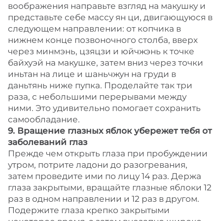
воображения направьте взгляд на макушку и
представьте себе массу ян ци, двигающуюся в
следующем направлении: от копчика в
нижнем конце позвоночного столба, вверх
через минмэнь, цзяцзи и юйчжэнь к точке
байхуэй на макушке, затем вниз через точки
иньтан на лице и шаньчжун на груди в
даньтянь ниже пупка. Проделайте так три
раза, с небольшими перерывами между
ними. Это удивительно помогает сохранить
самообладание.
9. Вращение глазных яблок убережет тебя от
заболеваний глаз
Прежде чем открыть глаза при пробуждении
утром, потрите ладони до разогревания,
затем проведите ими по лицу 14 раз. Держа
глаза закрытыми, вращайте глазные яблоки 12
раз в одном направлении и 12 раз в другом.
Подержите глаза крепко закрытыми