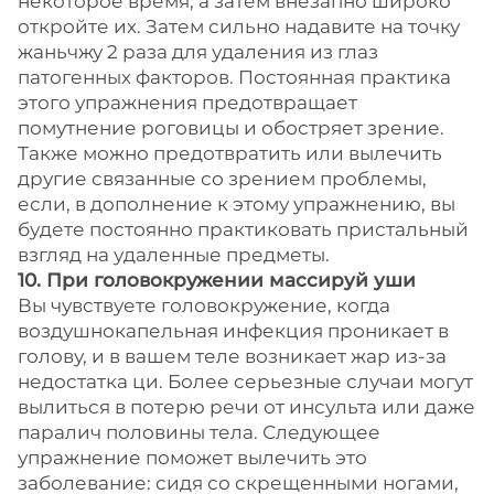
некоторое время, а затем внезапно широко
откройте их. Затем сильно надавите на точку
жаньчжу 2 раза для удаления из глаз
патогенных факторов. Постоянная практика
этого упражнения предотвращает
помутнение роговицы и обостряет зрение.
Также можно предотвратить или вылечить
другие связанные со зрением проблемы,
если, в дополнение к этому упражнению, вы
будете постоянно практиковать пристальный
взгляд на удаленные предметы.
10. При головокружении массируй уши
Вы чувствуете головокружение, когда
воздушнокапельная инфекция проникает в
голову, и в вашем теле возникает жар из-за
недостатка ци. Более серьезные случаи могут
вылиться в потерю речи от инсульта или даже
паралич половины тела. Следующее
упражнение поможет вылечить это
заболевание: сидя со скрещенными ногами,