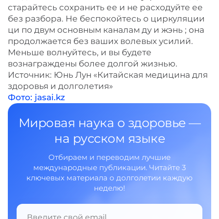
старайтесь сохранить ее и не расходуйте ее
без разбора. Не беспокойтесь о циркуляции
ци по двум основным каналам ду и жэнь ; она
продолжается без ваших волевых усилий.
Меньше волнуйтесь, и вы будете
вознаграждены более долгой жизнью.
Источник: Юнь Лун «Китайская медицина для
здоровья и долголетия»
Фото: jasai.kz
Мировая наука о здоровье —
на русском языке
Отбираем и переводим лучшие
международные публикации. Читайте 3
ключевых материала о долголетии каждую
неделю!