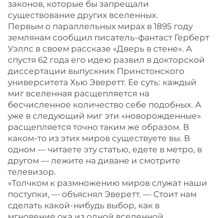
законов, которые бы запрещали
существование других вселенных.
Первым о параллельных мирах в 1895 году
землянам сообщил писатель-фантаст Герберт
Уэллс в своем рассказе «Дверь в стене». А
спустя 62 года его идею развил в докторской
диссертации выпускник Принстонского
университета Хью Эверетт. Ее суть: каждый
миг вселенная расщепляется на
бесчисленное количество себе подобных. А
уже в следующий миг эти «новорожденные»
расщепляется точно таким же образом. В
каком-то из этих миров существуете вы. В
одном — читаете эту статью, едете в метро, в
другом — лежите на диване и смотрите
телевизор.
«Толчком к размножению миров служат наши
поступки, — объяснял Эверетт. — Стоит нам
сделать какой-нибудь выбор, как в
мгновение ока из одной вселенной