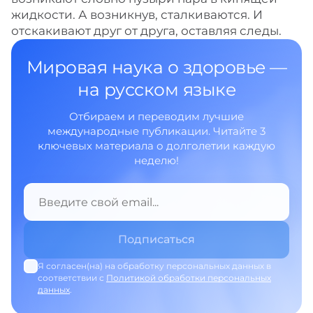
жидкости. А возникнув, сталкиваются. И
отскакивают друг от друга, оставляя следы.
Мировая наука о здоровье —
на русском языке
Отбираем и переводим лучшие
международные публикации. Читайте 3
ключевых материала о долголетии каждую
неделю!
Я согласен(на) на обработку персональных данных в
соответствии с
Политикой обработки персональных
данных
.