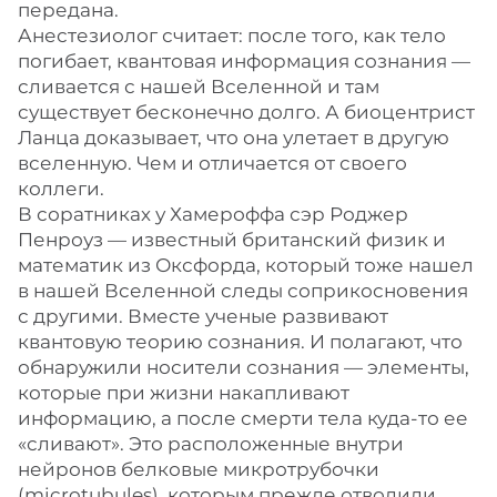
передана.
Анестезиолог считает: после того, как тело
погибает, квантовая информация сознания —
сливается с нашей Вселенной и там
существует бесконечно долго. А биоцентрист
Ланца доказывает, что она улетает в другую
вселенную. Чем и отличается от своего
коллеги.
В соратниках у Хамероффа сэр Роджер
Пенроуз — известный британский физик и
математик из Оксфорда, который тоже нашел
в нашей Вселенной следы соприкосновения
с другими. Вместе ученые развивают
квантовую теорию сознания. И полагают, что
обнаружили носители сознания — элементы,
которые при жизни накапливают
информацию, а после смерти тела куда-то ее
«сливают». Это расположенные внутри
нейронов белковые микротрубочки
(microtubules), которым прежде отводили