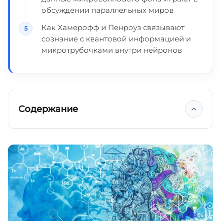
обсуждении параллельных миров
Как Хамерофф и Пенроуз связывают
сознание с квантовой информацией и
микротрубочками внутри нейронов
Содержание
Вне времени и пространства
Параллельно нам
Кванты души
По воле Бога — программиста
Ключевые выводы