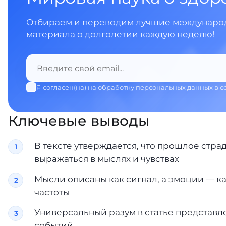
Отбираем и переводим лучшие международ
материала о долголетии каждую неделю!
Я согласен(на) на обработку персональных данных в с
Ключевые выводы
В тексте утверждается, что прошлое страд
выражаться в мыслях и чувствах
Мысли описаны как сигнал, а эмоции — 
частоты
Универсальный разум в статье представл
событий