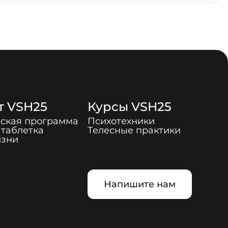
т
VSH25
Курсы
VSH25
ская программа
Психотехники
таблетка
Телесные практики
изни
Напишите нам