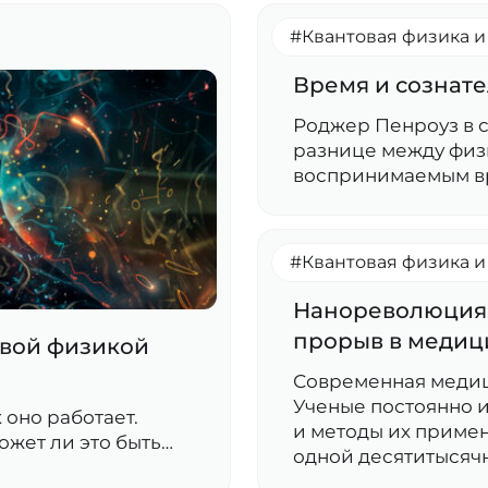
#Квантовая физика 
Время и сознат
Роджер Пенроуз в с
разнице между физ
воспринимаемым в
#Квантовая физика 
Нанореволюция:
прорыв в медиц
овой физикой
Современная медиц
Ученые постоянно 
 оно работает.
и методы их приме
ожет ли это быть…
одной десятитысяч