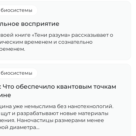
и биосистемы
ельное восприятие
воей книге «Тени разума» рассказывает о
ическим временем и сознательно
ременем.
и биосистемы
 Что обеспечило квантовым точкам
ине
ина уже немыслима без нанотехнологий.
ищут и разрабатывают новые материалы
нения. Наночастицы размерами менее
ной диаметра…