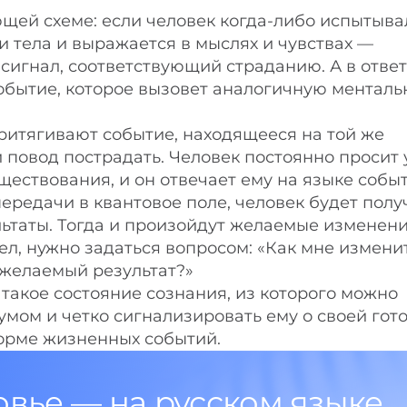
ей схеме: если человек когда-либо испытыва
и тела и выражается в мыслях и чувствах —
 сигнал, соответствующий страданию. А в ответ
обытие, которое вызовет аналогичную менталь
ритягивают событие, находящееся на той же
 повод пострадать. Человек постоянно просит 
ществования, и он отвечает ему на языке событ
ередачи в квантовое поле, человек будет полу
ьтаты. Тогда и произойдут желаемые изменени
, нужно задаться вопросом: «Как мне измени
 желаемый результат?»
 такое состояние сознания, из которого можно
умом и четко сигнализировать ему о своей гот
форме жизненных событий.
овье — на русском языке