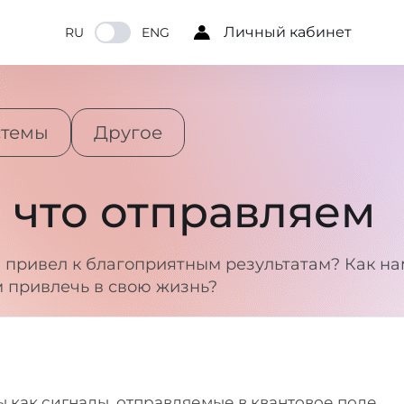
Личный кабинет
RU
ENG
стемы
Другое
 что отправляем
 привел к благоприятным результатам? Как на
м привлечь в свою жизнь?
ны как сигналы, отправляемые в квантовое поле