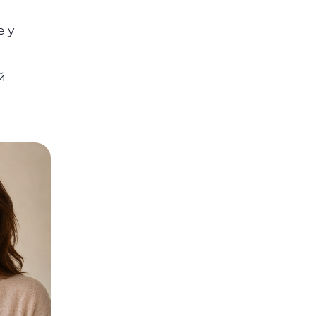
е у
й