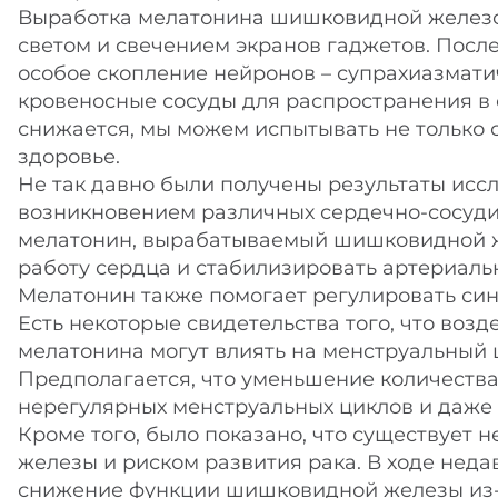
Выработка мелатонина шишковидной железой
светом и свечением экранов гаджетов. Посл
особое скопление нейронов – супрахиазмати
кровеносные сосуды для распространения в 
снижается, мы можем испытывать не только 
здоровье.
Не так давно были получены результаты иссл
возникновением различных сердечно-сосуди
мелатонин, вырабатываемый шишковидной ж
работу сердца и стабилизировать артериаль
Мелатонин также помогает регулировать син
Есть некоторые свидетельства того, что воз
мелатонина могут влиять на менструальный
Предполагается, что уменьшение количества
нерегулярных менструальных циклов и даже
Кроме того, было показано, что существует
железы и риском развития рака. В ходе неда
снижение функции шишковидной железы из-з