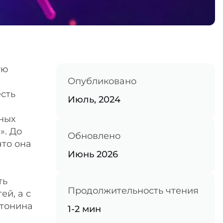
ую
Опубликовано
есть
Июль, 2024
ных
». До
Обновлено
что она
Июнь 2026
ть
Продолжительность чтения
й, а с
атонина
1-2 мин