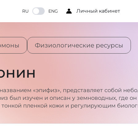
Личный кабинет
RU
ENG
ормоны
Физиологические ресурсы
онин
 названием «эпифиз», представляет собой неб
з был изучен и описан у земноводных, где он 
м тонкой пленкой кожи и регулирующим биолог