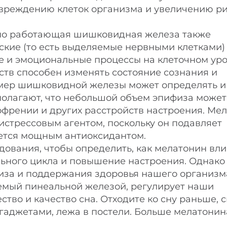
повреждению клеток организма и увеличению р
но работающая шишковидная железа также
ские (то есть выделяемые нервными клетками)
е и эмоциональные процессы на клеточном уро
ств способен изменять состояние сознания и
змер шишковидной железы может определять 
полагают, что небольшой объем эпифиза может
френии и других расстройств настроения. Ме
истрессовым агентом, поскольку он подавляет
яется мощным антиоксидантом.
ования, чтобы определить, как мелатонин вли
льного цикла и повышение настроения. Однако
физа и поддержания здоровья нашего организм
яемый пинеальной железой, регулирует наши
ство и качество сна. Отходите ко сну раньше, 
 гаджетами, лежа в постели. Больше мелатонин