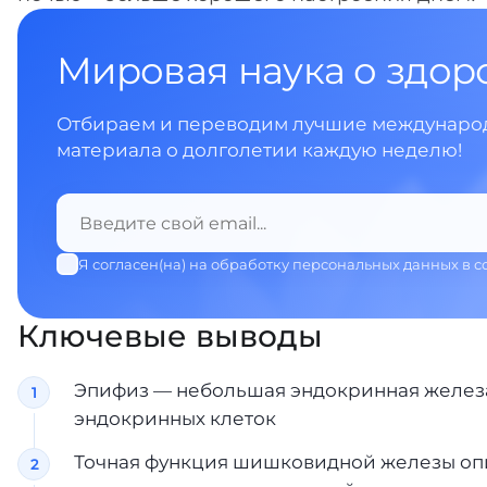
Мировая наука о здор
Отбираем и переводим лучшие международ
материала о долголетии каждую неделю!
Я согласен(на) на обработку персональных данных в с
Ключевые выводы
Эпифиз — небольшая эндокринная железа 
эндокринных клеток
Точная функция шишковидной железы опис