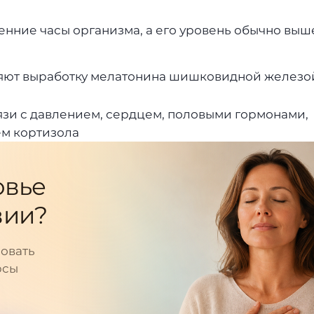
нние часы организма, а его уровень обычно выш
ляют выработку мелатонина шишковидной железо
вязи с давлением, сердцем, половыми гормонами,
ем кортизола
овье
вии?
овать
рсы