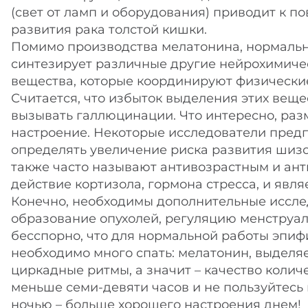
(свет от ламп и оборудования) приводит к 
развития рака толстой кишки.
Помимо производства мелатонина, нормаль
синтезирует различные другие нейрохимиче
вещества, которые координируют физически
Считается, что избыток выделения этих веще
вызывать галлюцинации. Что интересно, ра
настроение. Некоторые исследователи пред
определять увеличение риска развития шизо
также часто называют антивозрастным и ант
действие кортизола, гормона стресса, и явл
Конечно, необходимы дополнительные исслед
образование опухолей, регуляцию менструа
бесспорно, что для нормальной работы эпи
необходимо много спать: мелатонин, выдел
циркадные ритмы, а значит – качество количе
меньше семи-девяти часов и не пользуйтесь
ночью – больше хорошего настроения днем!