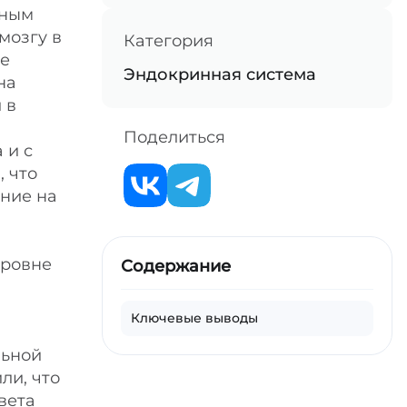
вным
мозгу в
Категория
ие
Эндокринная система
на
 в
Поделиться
 и с
 что
ние на
уровне
Содержание
Ключевые выводы
льной
ли, что
вета