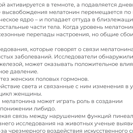
 активируется в темноте, а подавляется дне
е высвобождения мелатонин перемещается по 
ческое ядро – и попадает оттуда в близлежащ
остальные части тела. Когда уровень мелатони
сезонные перепады настроения, но общие сбои
едования, которые говорят о связи мелатонина
стых заболеваний. Исследователи обнаружили,
елезой, может оказывать положительное влия
ное давление.
тез женских половых гормонов.
действие света и связанные с ним изменения в 
 цикл женщины.
 мелатонина может играть роль в создании
 понижении либидо.
 некая связь между нарушением функций пинеа
внего исследования на животных ученые выяви
а чрезмерного воздействия искусственного с