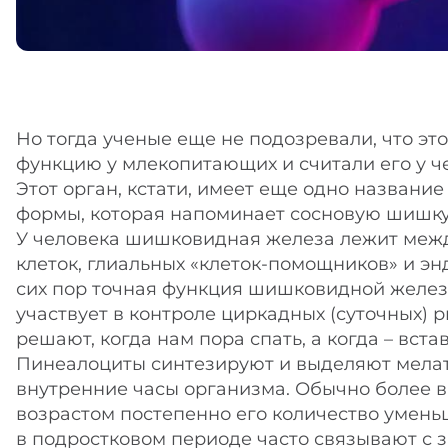
Но тогда ученые еще не подозревали, что э
функцию у млекопитающих и считали его у ч
Этот орган, кстати, имеет еще одно название
формы, которая напоминает сосновую шишку 
У человека шишковидная железа лежит межд
клеток, глиальных «клеток-помощников» и эн
сих пор точная функция шишковидной железы
участвует в контроле циркадных (суточных) 
решают, когда нам пора спать, а когда – встав
Пинеалоциты синтезируют и выделяют мелат
внутренние часы организма. Обычно более в
возрастом постепенно его количество умень
в подростковом периоде часто связывают с 