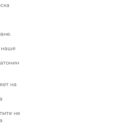
иска
вне.
и наше
латонин
яет на
а
спите не
а