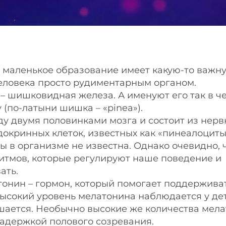
то маленькое образование имеет какую-то важн
еловека просто рудиментарным органом.
 – шишковидная железа. А именуют его так в ч
(по-латыни шишка – «pinea»).
у двумя половинками мозга и состоит из нерв
докринных клеток, известных как «пинеалоциты
 в организме не известна. Однако очевидно, 
ритмов, которые регулируют наше поведение и
ать.
онин – гормон, который помогает поддержива
ысокий уровень мелатонина наблюдается у дете
шается. Необычно высокие же количества мел
задержкой полового созревания.