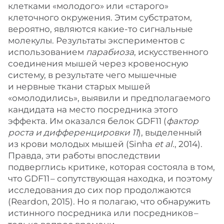
клетками «молодого» или «старого»
клеточного окружения. Этим субстратом,
вероятно, являются какие-то сигнальные
молекулы. Результаты экспериментов с
использованием
парабиоза
, искусственного
соединения мышей через кровеносную
систему, в результате чего мышечные
и нервные ткани старых мышей
«омолодились», выявили и предполагаемого
кандидата на место посредника этого
эффекта. Им оказался белок GDF11 (
фактор
роста и дифференцировки 11
), выделенный
из крови молодых мышей (Sinha
et al.
, 2014).
Правда, эти работы впоследствии
подверглись критике, которая состояла в том,
что GDF11 – ​сопутствующая находка, и поэтому
исследования до сих пор продолжаются
(Reardon, 2015). Но я полагаю, что обнаружить
истинного посредника или посредников – ​