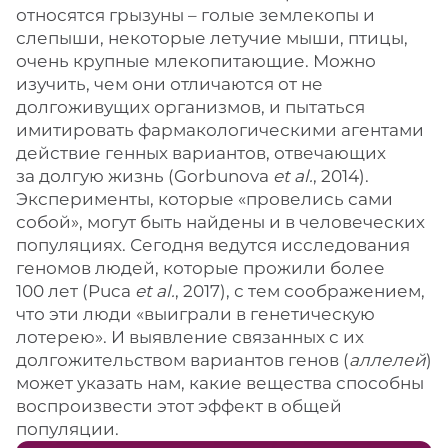
относятся грызуны – голые землекопы и
слепыши, некоторые летучие мыши, птицы,
очень крупные млекопитающие. Можно
изучить, чем они отличаются от не
долгоживущих организмов, и пытаться
имитировать фармакологическими агентами
действие генных вариантов, отвечающих
за долгую жизнь (Gorbunova
et al.
, 2014).
Эксперименты, которые «провелись сами
собой», могут быть найдены и в человеческих
популяциях. Сегодня ведутся исследования
геномов людей, которые прожили более
100 лет (Puca
et al.
, 2017), с тем соображением,
что эти люди «выиграли в генетическую
лотерею». И выявление связанных с их
долгожительством вариантов генов (
аллелей
)
может указать нам, какие вещества способны
воспроизвести этот эффект в общей
популяции.