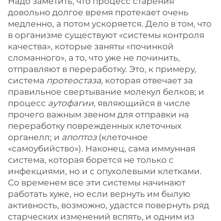
Надо заметить, что процесс старения
довольно долгое время протекает очень
медленно, а потом ускоряется. Дело в том, что
в организме существуют «системы контроля
качества», которые заняты «починкой
сломанного», а то, что уже не починить,
отправляют в переработку. Это, к примеру,
система
протеостаза
, которая отвечает за
правильное свертывание молекул белков; и
процесс
аутофагии
, являющийся в числе
прочего важным звеном для отправки на
переработку поврежденных клеточных
органелл; и
апоптоз
(клеточное
«самоубийство»). Наконец, сама иммунная
система, которая борется не только с
инфекциями, но и с опухолевыми клетками.
Со временем все эти системы начинают
работать хуже, но если вернуть им былую
активность, возможно, удастся повернуть ряд
старческих изменений вспять, и одним из