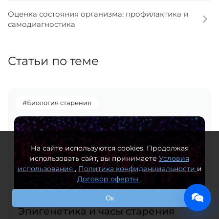
Оценка состояния организма: профилактика и
самодиагностика
Статьи по теме
#Биология старения
На сайте используются cookies. Продолжая
использовать сайт, вы принимаете
Условия
использования
,
Политика конфиденциальности
и
Договор оферты
.
Ок
Эпигенетика и часы старения