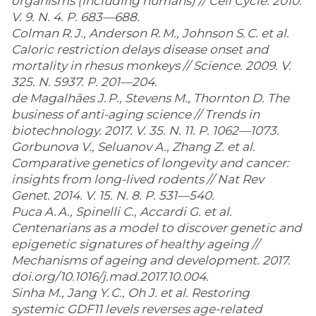
organisms (including humans) // Cell Cycle. 2010.
V. 9. N. 4. P. 683—688.
Colman R. J., Anderson R. M., Johnson S. C. et al.
Caloric restriction delays disease onset and
mortality in rhesus monkeys // Science. 2009. V.
325. N. 5937. P. 201—204.
de Magalhães J. P., Stevens M., Thornton D. The
business of anti-aging science // Trends in
biotechnology. 2017. V. 35. N. 11. P. 1062—1073.
Gorbunova V., Seluanov A., Zhang Z. et al.
Comparative genetics of longevity and cancer:
insights from long-lived rodents // Nat Rev
Genet. 2014. V. 15. N. 8. P. 531—540.
Puca A. A., Spinelli C., Accardi G. et al.
Centenarians as a model to discover genetic and
epigenetic signatures of healthy ageing //
Mechanisms of ageing and development. 2017.
doi.org/10.1016/j.mad.2017.10.004.
Sinha M., Jang Y. C., Oh J. et al. Restoring
systemic GDF11 levels reverses age-related