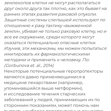
землекопов клетки не могут располагаться
друг около друга так плотно, как это бывает на
ранних этапах развития раковой опухоли.
Защитные системы слепышей используют по
отношению к раку тактику «выжженной
земли», убивая не только раковую клетку, но и
все ее окружение, среди которого могут
оказаться потенциально опасные клетки.
Изучив, эти механизмы, мы можем попытаться
имитировать их фармакологическими
методами и применить к человеку. По:
(Gorbunova et. al., 2014)
Некоторые потенциальные геропротекторы
являются давно применяющимися в
медицине лекарствами (например,
упоминавшийся выше метформин),
и исследование течения старческих
заболеваний у людей, принимающих их по
сторонним показаниям, может помочь нам
выявить наиболее перспективные вещества.