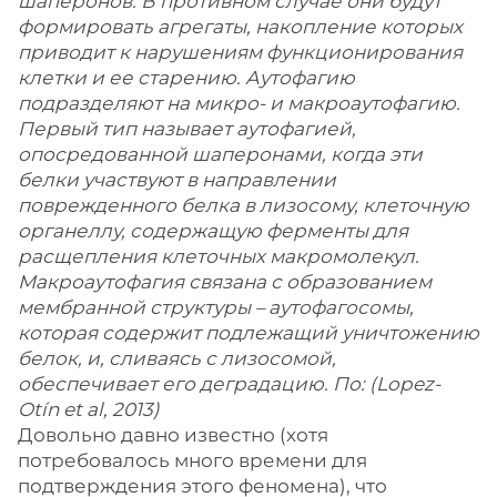
шаперонов. В противном случае они будут
формировать агрегаты, накопление которых
приводит к нарушениям функционирования
клетки и ее старению. Аутофагию
подразделяют на микро- и макроаутофагию.
Первый тип называет аутофагией,
опосредованной шаперонами, когда эти
белки участвуют в направлении
поврежденного белка в лизосому, клеточную
органеллу, содержащую ферменты для
расщепления клеточных макромолекул.
Макроаутофагия связана с образованием
мембранной структуры – аутофагосомы,
которая содержит подлежащий уничтожению
белок, и, сливаясь с лизосомой,
обеспечивает его деградацию. По: (Lopez-
Otín et al, 2013)
Довольно давно известно (хотя
потребовалось много времени для
подтверждения этого феномена), что