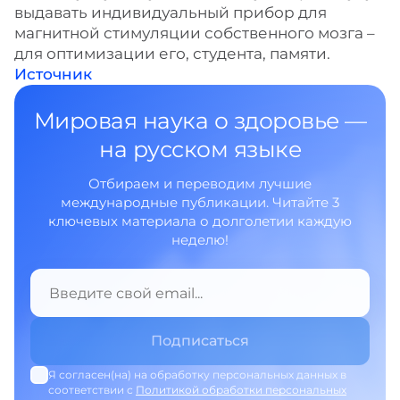
выдавать индивидуальный прибор для
магнитной стимуляции собственного мозга –
для оптимизации его, студента, памяти.
Источник
Мировая наука о здоровье —
на русском языке
Отбираем и переводим лучшие
международные публикации. Читайте 3
ключевых материала о долголетии каждую
неделю!
Я согласен(на) на обработку персональных данных в
соответствии с
Политикой обработки персональных