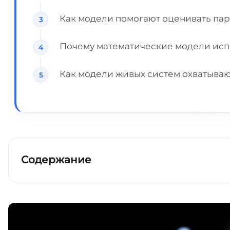
Как модели помогают оценивать пар
Почему математические модели исп
Как модели живых систем охватываю
Содержание
Что такое математические модели?
Зачем биологам математика?