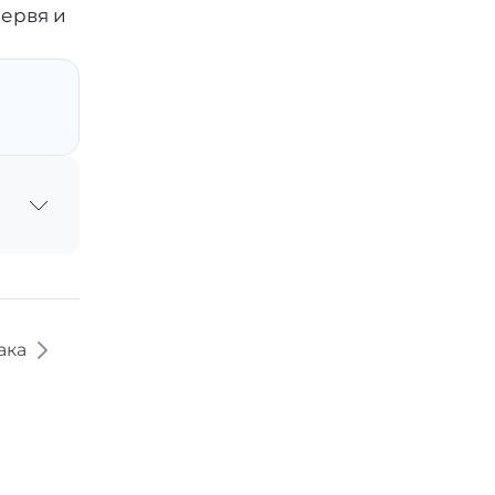
ервя и
ака