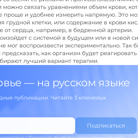
и можно связать уравнениями объем крови, ко
е проще и удобнее измерить напрямую. Это м
я грудной клетки, или содержание в крови кис
 от сердца, например, в бедренной артерии.
роизойдет с системой в будущем или в новой с
 не мог воспроизвести экспериментально. Так 
 предсказать, как организм будет реагировать 
ыбирают лучший вариант терапии.
овье — на русском языке
ные публикации. Читайте 3 ключевых
оответствии с
Политикой обработки персональных данных
.