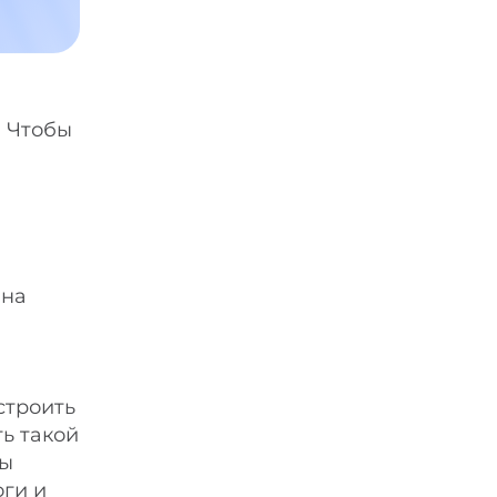
. Чтобы
 на
строить
ь такой
вы
ги и