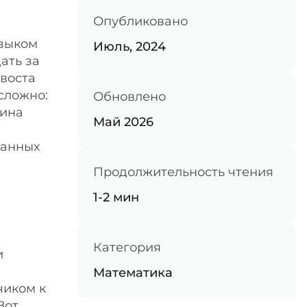
Опубликовано
языком
Июль, 2024
ать за
хвоста
сложно:
Обновлено
рина
Май 2026
танных
Продолжительность чтения
1-2 мин
Категория
и
Математика
чиком к
Вот