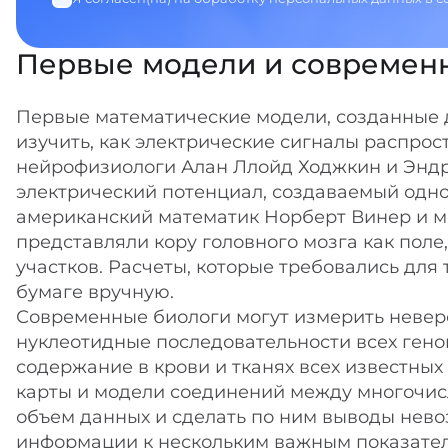
Первые модели и современ
Первые математические модели, созданные д
изучить, как электрические сигналы распрос
нейрофизиологи Алан Ллойд Ходжкин и Эндр
электрический потенциал, создаваемый одно
американский математик Норберт Винер и м
представляли кору головного мозга как поле
участков. Расчеты, которые требовались для
бумаге вручную.
Современные биологи могут измерить невер
нуклеотидные последовательности всех гено
содержание в крови и тканях всех известных
карты и модели соединений между многочис
объем данных и сделать по ним выводы нево
информации к нескольким важным показател