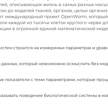
лей, описывающих жизнь в самых разных масш
гом до моделей тканей, органов, целых организ
ует международный проект OpenWorm, который
и каждой из тысячи клеток круглого червя для
нкции в огромной единой математической моде
стем строится на измеримых параметрах и уравн
 данных, который невозможно осмыслить без мо
е показатели с теми параметрами, которые про
азывать поведение биологической системы в но