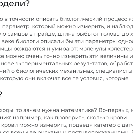
модели?
о в точности описать биологический процесс 
й параметр, который можно измерить, и наблюд
ло самцов в прайде, длина рыбы от головы до 
X веке биологи описали бы эти параметры одно
 самцы рождаются и умирают; молекулы холесте
уже можно очень точно измерить эти величины и
снове экспериментальных результатов, обрабо
ний о биологических механизмах, специалисты
которую они включат все те условия, которые
?
ходы, то зачем нужна математика? Во-первых, 
ия: например, как проверить, сколько крови
крови можно измерить, подведя катетер с дат
а со всеми ее рисками и противопоказаниями. 