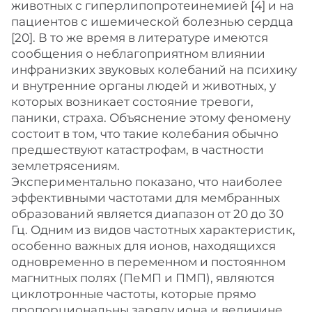
животных с гиперлипопротеинемией [4] и на
пациентов с ишемической болезнью сердца
[20]. В то же время в литературе имеются
сообщения о неблагоприятном влиянии
инфранизких звуковых колебаний на психику
и внутренние органы людей и животных, у
которых возникает состояние тревоги,
паники, страха. Объяснение этому феномену
состоит в том, что такие колебания обычно
предшествуют катастрофам, в частности
землетрясениям.
Экспериментально показано, что наиболее
эффективными частотами для мембранных
образований является диапазон от 20 до 30
Гц. Одним из видов частотных характеристик,
особенно важных для ионов, находящихся
одновременно в переменном и постоянном
магнитных полях (ПеМП и ПМП), являются
циклотронные частоты, которые прямо
пропорциональны заряду иона и величине