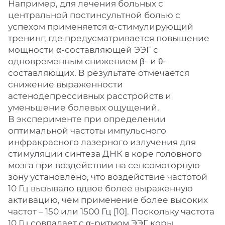
Например, для лечения больных с
центральной постинсультной болью с
успехом применяется α-стимулирующий
тренинг, где предусматривается повышение
мощности α-составляющей ЭЭГ с
одновременным снижением β- и θ-
составляющих. В результате отмечается
снижение выраженности
астенодепрессивных расстройств и
уменьшение болевых ощущений.
В эксперименте при определении
оптимальной частоты импульсного
инфракрасного лазерного излучения для
стимуляции синтеза ДНК в коре головного
мозга при воздействии на сенсомоторную
зону установлено, что воздействие частотой
10 Гц вызывало вдвое более выраженную
активацию, чем применение более высоких
частот – 150 или 1500 Гц [10]. Поскольку частота
10 Гц совпадает с α-ритмом ЭЭГ коры