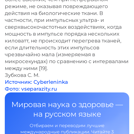
режиме, не оказывая повреждающего
действия на биологические ткани. В
частности, при импульсных ультра- и
сверхвысокочастотных воздействиях, когда
мощность в импульсе порядка нескольких
киловатт, не происходит перегрева тканей,
если длительность этих импульсов
чрезвычайно мала (измеряемая в
микросекундах) по сравнению с интервалами
между ними [19].
Зубкова С. М.
Источник: Cyberleninka
Фото: vseparazity.ru
Мировая наука о здоровье —
на русском языке
Отбираем и переводим лучшие
международные публикации. Читайте 3