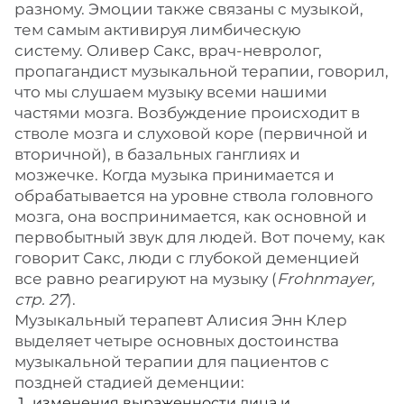
разному. Эмоции также связаны с музыкой,
тем самым активируя лимбическую
систему. Оливер Сакс, врач-невролог,
пропагандист музыкальной терапии, говорил,
что мы слушаем музыку всеми нашими
частями мозга. Возбуждение происходит в
стволе мозга и слуховой коре (первичной и
вторичной), в базальных ганглиях и
мозжечке. Когда музыка принимается и
обрабатывается на уровне ствола головного
мозга, она воспринимается, как основной и
первобытный звук для людей. Вот почему, как
говорит Сакс, люди с глубокой деменцией
все равно реагируют на музыку (
Frohnmayer,
стр. 27
).
Музыкальный терапевт Алисия Энн Клер
выделяет четыре основных достоинства
музыкальной терапии для пациентов с
поздней стадией деменции:
изменения выраженности лица и