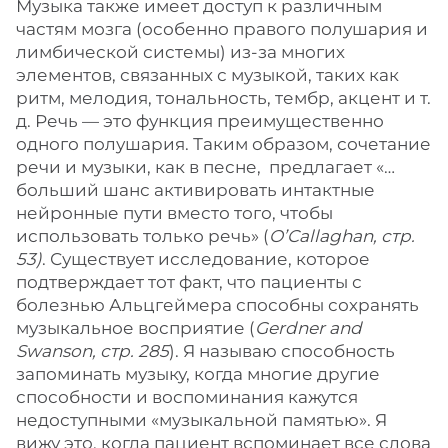
Музыка также имеет доступ к различным
частям мозга (особенно правого полушария и
лимбической системы) из-за многих
элементов, связанных с музыкой, таких как
ритм, мелодия, тональность, тембр, акцент и т.
д. Речь — это функция преимущественно
одного полушария. Таким образом, сочетание
речи и музыки, как в песне, предлагает «…
больший шанс активировать интактные
нейронные пути вместо того, чтобы
использовать только речь» (
O’Callaghan, стр.
53)
. Существует исследование, которое
подтверждает тот факт, что пациенты с
болезнью Альцгеймера способны сохранять
музыкальное восприятие (
Gerdner and
Swanson, стр. 285
). Я называю способность
запоминать музыку, когда многие другие
способности и воспоминания кажутся
недоступными «музыкальной памятью». Я
вижу это, когда пациент вспоминает все слова