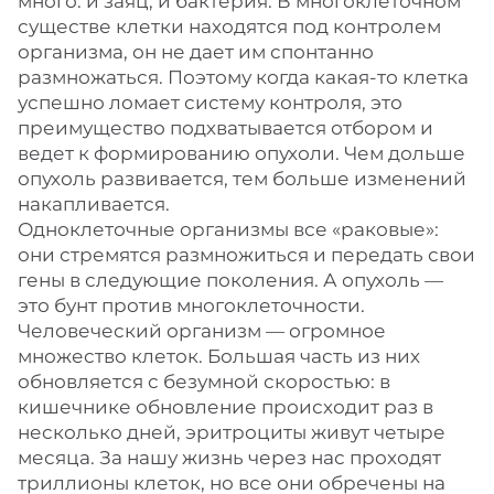
много: и заяц, и бактерия. В многоклеточном
существе клетки находятся под контролем
организма, он не дает им спонтанно
размножаться. Поэтому когда какая-то клетка
успешно ломает систему контроля, это
преимущество подхватывается отбором и
ведет к формированию опухоли. Чем дольше
опухоль развивается, тем больше изменений
накапливается.
Одноклеточные организмы все «раковые»:
они стремятся размножиться и передать свои
гены в следующие поколения. А опухоль —
это бунт против многоклеточности.
Человеческий организм — огромное
множество клеток. Большая часть из них
обновляется с безумной скоростью: в
кишечнике обновление происходит раз в
несколько дней, эритроциты живут четыре
месяца. За нашу жизнь через нас проходят
триллионы клеток, но все они обречены на