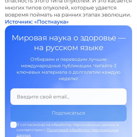
опасность этого типа опухолей. И это касается
многих типов опухолей, которые удается
вовремя поймать на ранних этапах эволюции.
Источник: «Постнаука»
Мировая наука о здоровье —
на русском языке
Отбираем и переводим лучшие
международные публикации. Читайте 3
ключевых материала о долголетии каждую
неделю!
Я согласен(на) на обработку персональных данных в
соответствии с
Политикой обработки персональных
данных
.