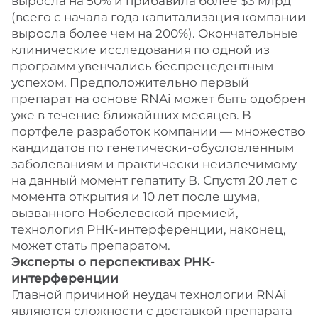
выросла на 50% и прибавила более $3 млрд
(всего с начала года капитализация компании
выросла более чем на 200%). Окончательные
клинические исследования по одной из
программ увенчались беспрецедентным
успехом. Предположительно первый
препарат на основе RNAi может быть одобрен
уже в течение ближайших месяцев. В
портфеле разработок компании — множество
кандидатов по генетически-обусловленным
заболеваниям и практически неизлечимому
на данный момент гепатиту B. Спустя 20 лет с
момента открытия и 10 лет после шума,
вызванного Нобелевской премией,
технология РНК-интерференции, наконец,
может стать препаратом.
Эксперты о перспективах РНК-
интерференции
Главной причиной неудач технологии RNAi
являются сложности с доставкой препарата