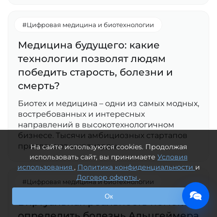
#Цифровая медицина и биотехнологии
Медицина будущего: какие
технологии позволят людям
победить старость, болезни и
смерть?
Биотех и медицина – одни из самых модных,
востребованных и интересных
направлений в высокотехнологичном
бизнесе. Тысячи амбициозных стартапов
привлекают миллиарды…
На сайте используются cookies. Продолжая
использовать сайт, вы принимаете
Условия
использования
,
Политика конфиденциальности
и
Договор оферты
.
#Цифровая медицина и биотехнологии
Ок
Виртуальная реальность помогла
определить болезнь Альцгеймера