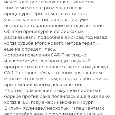
исчезновение злокачественных клеток
лимфомы через три месяца после
процедуры. При этом, все пациенты,
участвовавшие в исследовании, уже
исчерпали традиционные методы лечения.
Об этой процедуре и ее рисках мы
рассказывали подробнее в Forbes, год назад
когда судьба этого нового метода терапии
еще не определилась.
История появления CAR-T наглядно
иллюстрирует, как проходит научный
прогресс и какие личные факторы им движут.
CAR-T терапия обязана своим появлением
многим сотням ученым, которые работали на
протяжении многих десятилетий.
Идея использования иммунной системы в
борьбе против рака появилась еще в XIX веке,
когда в 1891 году американский хирург
Вильям Коли ввел нескольким пациентам с
неоперабельными опухолями специально