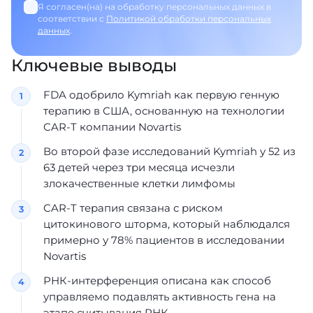
Я согласен(на) на обработку персональных данных в
соответствии с
Политикой обработки персональных
данных
.
Ключевые выводы
FDA одобрило Kymriah как первую генную
терапию в США, основанную на технологии
CAR-T компании Novartis
Во второй фазе исследований Kymriah у 52 из
63 детей через три месяца исчезли
злокачественные клетки лимфомы
CAR-T терапия связана с риском
цитокинового шторма, который наблюдался
примерно у 78% пациентов в исследовании
Novartis
РНК-интерференция описана как способ
управляемо подавлять активность гена на
этапе считывания РНК