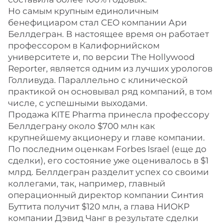
Но самым крупным единоличным
бенефициаром стал CEO компании Ари
Беллдегран. В настоящее время он работает
профессором в Калифорнийском
университете и, по версии The Hollywood
Reporter, является одним из лучших урологов
Голливуда. Параллельно с клинической
практикой он основывал ряд компаний, в том
числе, с успешными выходами.
Продажа KITE Pharma принесла профессору
Беллдеграну около $700 млн как
крупнейшему акционеру и главе компании.
По последним оценкам Forbes Israel (еще до
сделки), его состояние уже оценивалось в $1
млрд. Беллдегран разделит успех со своими
коллегами, так, например, главный
операционный директор компании Синтия
Буттита получит $120 млн, а глава НИОКР
компании Дэвид Чанг в результате сделки