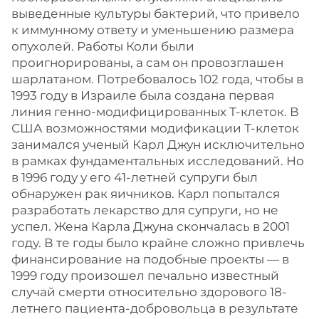
выведенные культуры бактерий, что привело
к иммунному ответу и уменьшению размера
опухолей. Работы Коли были
проигнорированы, а сам он провозглашен
шарлатаном. Потребовалось 102 года, чтобы в
1993 году в Израиле была создана первая
линия генно-модифицированных Т-клеток. В
США возможностями модификации Т-клеток
занимался ученый Карл Джун исключительно
в рамках фундаментальных исследований. Но
в 1996 году у его 41-летней супруги был
обнаружен рак яичников. Карл попытался
разработать лекарство для супруги, но не
успел. Жена Карла Джуна скончалась в 2001
году. В те годы было крайне сложно привлечь
финансирование на подобные проекты — в
1999 году произошел печально известный
случай смерти относительно здорового 18-
летнего пациента-добровольца в результате